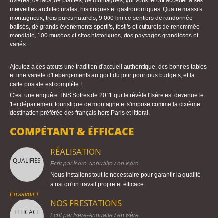
rivières, de lacs, de plaines, de montagnes, qui vous feront accéder à ses
merveilles architecturales, historiques et gastronomiques. Quatre massifs
montagneux, trois parcs naturels, 9 000 km de sentiers de randonnée
balisés, de grands événements sportifs, festifs et culturels de renommée
mondiale, 100 musées et sites historiques, des paysages grandioses et
variés...
Ajoutez à ces atouts une tradition d'accueil authentique, des bonnes tables
et une variété d'hébergements au goût du jour pour tous budgets, et la
carte postale est complète !.
C'est une enquête TNS Sofres de 2011 qui le révèle l'Isère est devenue le
1er département touristique de montagne et s'impose comme la dixième
destination préférée des français hors Paris et littoral.
COMPÉTANT & ÉFFICACE
RÉALISATION
QUALIFIÉS
Ecrit par
Isere-Annuaire
/ en
Isère
Nous installons tout le nécessaire pour garantir la qualité
ainsi qu'un travail propre et éfficace.
En savoir +
NOS PRESTATIONS
EFFICACE
Ecrit par
Isere-Annuaire
/ en
Isère