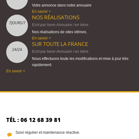
Votre annonce dans notre annuaire
En savoir +
NOS RÉALISATIONS
7JOURS/7
Ecrit par
Isere-Annuaire
/ en
Isère
Nos réalisations de sites vitrines.
En savoir +
SUR TOUTE LA FRANCE
24/24
Ecrit par
Isere-Annuaire
/ en
Isère
Nous effectuons toute les modifications et mise à jour très
rapidement.
En savoir +
TÉL : 06 12 68 39 81
Suivi régulier et maintenance réactive.