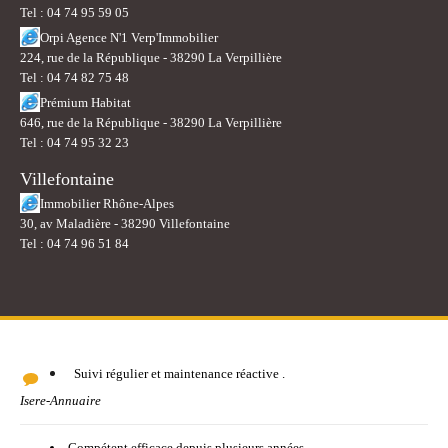
Tel : 04 74 95 59 05
Orpi Agence N'1 Verp'Immobilier
224, rue de la République - 38290 La Verpillière
Tel : 04 74 82 75 48
Prémium Habitat
646, rue de la République - 38290 La Verpillière
Tel : 04 74 95 32 23
Villefontaine
Immobilier Rhône-Alpes
30, av Maladière - 38290 Villefontaine
Tel : 04 74 96 51 84
Suivi régulier et maintenance réactive .
Isere-Annuaire
Compétent efficace depuis plusieurs années.