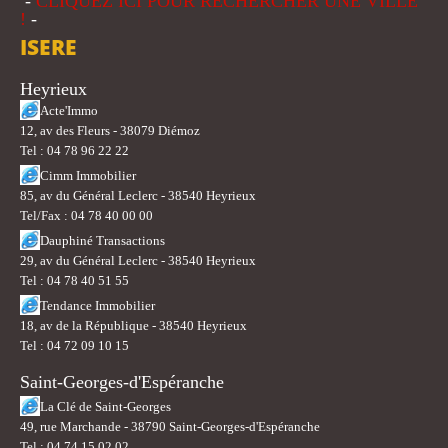
-
CLIQUEZ ICI POUR RECHERCHER UNE VILLE
!
-
ISERE
Heyrieux
Acte'Immo
12, av des Fleurs - 38079 Diémoz
Tel : 04 78 96 22 22
Cimm Immobilier
85, av du Général Leclerc - 38540 Heyrieux
Tel/Fax : 04 78 40 00 00
Dauphiné Transactions
29, av du Général Leclerc - 38540 Heyrieux
Tel : 04 78 40 51 55
Tendance Immobilier
18, av de la République - 38540 Heyrieux
Tel : 04 72 09 10 15
Saint-Georges-d'Espéranche
La Clé de Saint-Georges
49, rue Marchande - 38790 Saint-Georges-d'Espéranche
Tel : 04 74 15 02 02