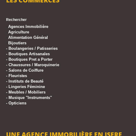
LES COMMERCES
Rechercher
Agences Immobilière
-
Agriculture
-
Alimentation Général
-
Bijoutiers
-
-
Boulangeries / Patisseries
-
Boutiques Artisanales
-
Boutiques Pret a Porter
-
Chaussures / Maroquinerie
-
Salons de Coiffure
-
Fleuristes
-
Instituts de Beauté
-
Lingeries Féminine
-
Meubles / Mobiliers
-
Musique "Instruments"
-
Opticiens
UNE AGENCE IMMOBILIÈRE EN ISERE