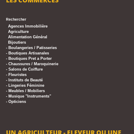
LES COMMERCES
Rechercher
Agences Immobilière
-
Agriculture
-
Alimentation Général
-
Bijoutiers
-
-
Boulangeries / Patisseries
-
Boutiques Artisanales
-
Boutiques Pret a Porter
-
Chaussures / Maroquinerie
-
Salons de Coiffure
-
Fleuristes
-
Instituts de Beauté
-
Lingeries Féminine
-
Meubles / Mobiliers
-
Musique "Instruments"
-
Opticiens
UN AGRICULTEUR - ELEVEUR OU UNE