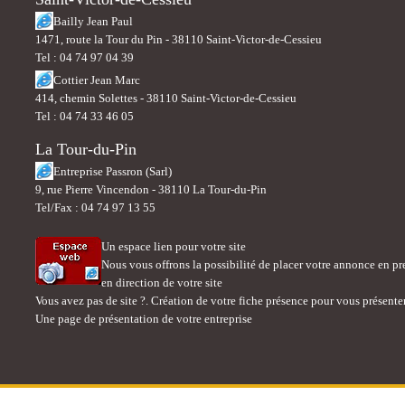
Bailly Jean Paul
1471, route la Tour du Pin - 38110 Saint-Victor-de-Cessieu
Tel : 04 74 97 04 39
Cottier Jean Marc
414, chemin Solettes - 38110 Saint-Victor-de-Cessieu
Tel : 04 74 33 46 05
La Tour-du-Pin
Entreprise Passron (Sarl)
9, rue Pierre Vincendon - 38110 La Tour-du-Pin
Tel/Fax : 04 74 97 13 55
Un espace lien pour votre site
Nous vous offrons la possibilité de placer votre annonce en pre
en direction de votre site
Vous avez pas de site ?. Création de votre fiche présence pour vous présenter
Une page de présentation de votre entreprise