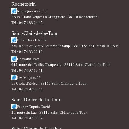
Rochetoirin
Rodrigues Antonio
Route Grand Verger La Mitagnière - 38110 Rochetoirin
Tel : 04 74 83 64 45
Saint-Clair-de-la-Tour
Bihan Jean Claude
730, Route du Vieux Four Mauchamp - 38110 Saint-Clair-de-la-Tour
Tel : 04 74 83 00 19
Chavand Yves
645, route des Taillis Charpenay - 38110 Saint-Clair-de-la-Tour
Tel : 04 74 97 19 41
Les Maçons 92
La Croix d'Evieu - 38110 Saint-Clair-de-la-Tour
Tel : 04 74 97 37 44
Saint-Didier-de-la-Tour
Fauger Dupuis David
21, route du Lac - 38110 Saint-Didier-de-la-Tour
Tel : 04 74 97 03 02
Saint-Victor-de-Cessieu