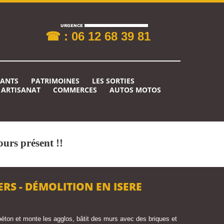
☎ : 06 12 68 39 81
RANTS
PATRIMOINES
LES SORTIES
ARTISANAT
COMMERCES
AUTOS MOTOS
urs présent !!
RS - DÉMOLITION EN ISERE
 béton et monte les agglos, bâtit des murs avec des briques et