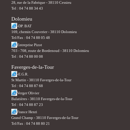
28, rue de la Fabrique - 38110 Cessieu
Tel : 04 74 88 34 43
Dolomieu
-DP. BAT
169, chemin Couverier - 38110 Dolomieu
Tel/Fax : 04 74 88 05 48
Entreprise Pizot
703 - 708, route de Bordenoud - 38110 Dolomieu
Tel : 04 74 88 00 08
Faverges-de-la-Tour
-E.G.R.
St Martin - 38110 Faverges-de-la-Tour
Tel : 04 74 88 87 68
Verger Olivier
Balatières - 38110 Faverges-de-la-Tour
Tel : 04 74 88 87 23
France Henri
Grand Champ - 38110 Faverges-de-la-Tour
Tel/Fax : 04 74 88 80 21