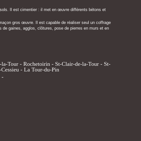
ols. Il est cimentier : il met en œuvre différents bétons et
 maçon gros œuvre. Il est capable de réaliser seul un coffrage
s de gaines, agglos, clôtures, pose de pierres en murs et en
a-Tour - Rochetoirin - St-Clair-de-la-Tour - St-
e-Cessieu - La Tour-du-Pin
-