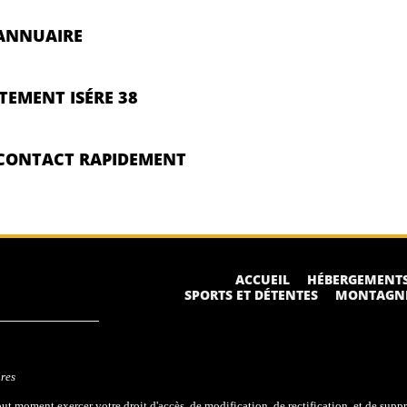
-ANNUAIRE
TEMENT ISÉRE 38
CONTACT RAPIDEMENT
ACCUEIL
HÉBERGEMENT
SPORTS ET DÉTENTES
MONTAGN
ires
 moment exercer votre droit d'accès, de modification, de rectification, et de supp