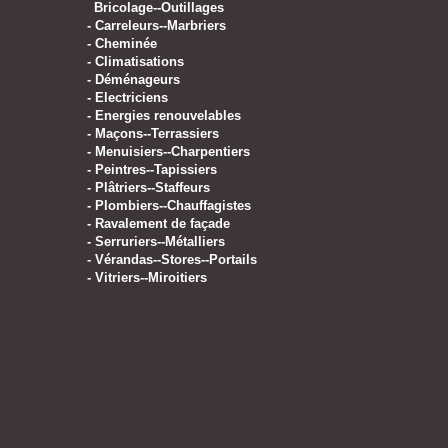
Bricolage--Outillages
-
-
Carreleurs--Marbriers
-
Cheminée
-
Climatisations
-
Déménageurs
-
Electriciens
-
Energies renouvelables
-
Maçons--Terrassiers
-
Menuisiers--Charpentiers
-
Peintres--Tapissiers
-
Plâtriers--Staffeurs
-
Plombiers--Chauffagistes
-
Ravalement de façade
-
Serruriers--Métalliers
-
Vérandas--Stores--Portails
-
Vitriers--Miroitiers