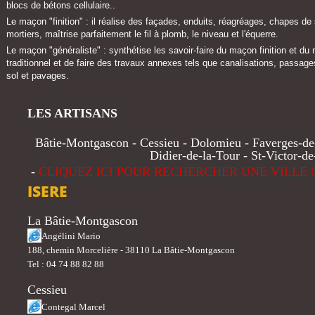
blocs de bétons cellulaire..
Le maçon "finition" : il réalise des façades, enduits, réagréages, chapes de s
mortiers, maîtrise parfaitement le fil à plomb, le niveau et l'équerre.
Le maçon "généraliste" : synthétise les savoir-faire du maçon finition et du
traditionnel et de faire des travaux annexes tels que canalisations, passage
sol et pavages.
LES ARTISANS
Bâtie-Montgascon - Cessieu - Dolomieu - Faverges-de-l
Didier-de-la-Tour - St-Victor-d
-
CLIQUEZ ICI POUR RECHERCHER UNE VILLE !
ISERE
La Bâtie-Montgascon
Angélini Mario
188, chemin Morcelière - 38110 La Bâtie-Montgascon
Tel : 04 74 88 82 88
Cessieu
Contegal Marcel