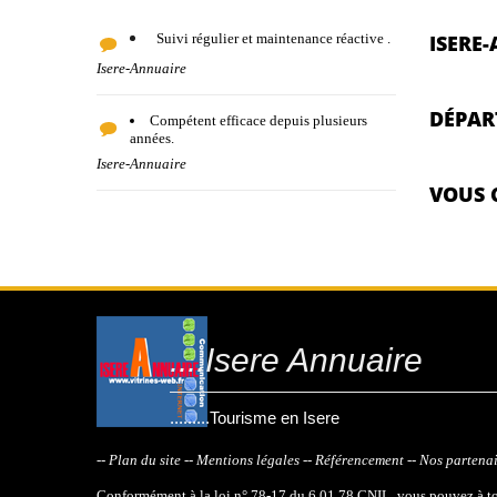
Suivi régulier et maintenance réactive .
ISERE
Isere-Annuaire
DÉPAR
Compétent efficace depuis plusieurs
années.
Isere-Annuaire
VOUS 
....Isere Annuaire
.........Tourisme en Isere
-- Plan du site
-- Mentions légales
-- Référencement
-- Nos partena
Conformément à la loi n° 78-17 du 6.01.78 CNIL, vous pouvez à tout