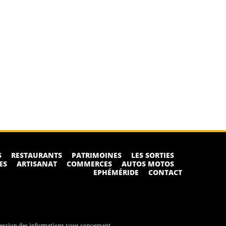
S
RESTAURANTS
PATRIMOINES
LES SORTIES
ES
ARTISANAT
COMMERCES
AUTOS MOTOS
EPHÉMÉRIDE
CONTACT
ression des informations vous concernant.