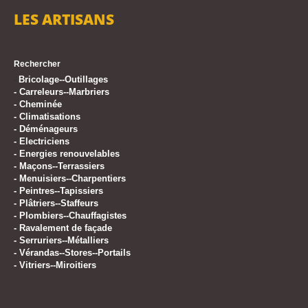
LES ARTISANS
Rechercher
Bricolage--Outillages
-
-
Carreleurs--Marbriers
-
Cheminée
-
Climatisations
-
Déménageurs
-
Electriciens
-
Energies renouvelables
-
Maçons--Terrassiers
-
Menuisiers--Charpentiers
-
Peintres--Tapissiers
-
Plâtriers--Staffeurs
-
Plombiers--Chauffagistes
-
Ravalement de façade
-
Serruriers--Métalliers
-
Vérandas--Stores--Portails
-
Vitriers--Miroitiers