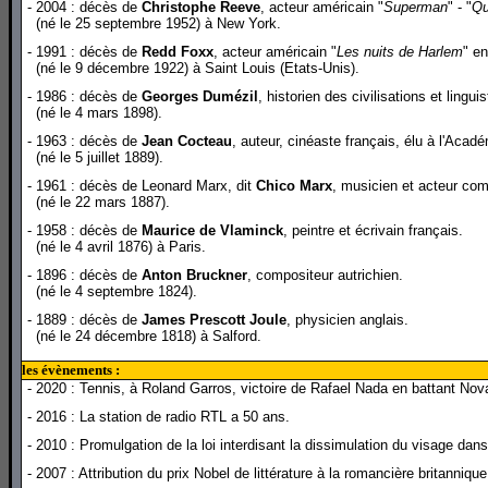
- 2004 : décès de
Christophe Reeve
, acteur américain "
Superman
" - "
Qu
(né le 25 septembre 1952) à New York.
- 1991 : décès de
Redd Foxx
, acteur américain "
Les nuits de Harlem
" en
(né le 9 décembre 1922) à Saint Louis
(Etats-Unis)
.
- 1986 : décès de
Georges Dumézil
, historien des civilisations et lingui
(né le 4 mars 1898).
- 1963 : décès de
Jean Cocteau
, auteur, cinéaste français, élu à l'Acad
(né le 5 juillet 1889).
- 1961 : décès de Leonard Marx, dit
Chico Marx
, musicien et acteur com
(né le 22 mars 1887).
- 1958 : décès de
Maurice de Vlaminck
, peintre et écrivain français.
(né le 4 avril 1876) à Paris.
- 1896 : décès de
Anton Bruckner
, compositeur autrichien.
(né le 4 septembre 1824).
- 1889 : décès de
James Prescott Joule
, physicien anglais.
(né le 24 décembre 1818) à Salford.
les évènements :
- 2020 : Tennis, à Roland Garros, victoire de Rafael Nada en battant Nova
- 2016 : La station de radio RTL a 50 ans.
- 2010 : Promulgation de la loi interdisant la dissimulation du visage dans
- 2007 : Attribution du prix Nobel de littérature à la romancière britanniqu