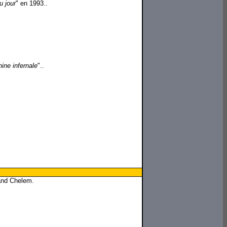
u jour
" en 1993..
ine infernale
"..
rand Chelem.