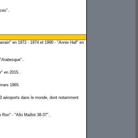
ces"..
arrain
" en 1972 - 1974 et 1990 - "
Annie Hall
" en
"
Arabesque
"..
r
" en 2015..
 mars 1965.
de 20 aéroports dans le monde, dont notamment
Ron" - "Allo Maillot 38-37"..