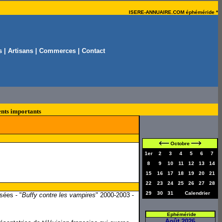
ISERE-ANNUAIRE.COM éphéméride *
s
|
Artisans
|
Commerces
|
Contact
nts importants
Octobre
1er
2
3
4
5
6
7
8
9
10
11
12
13
14
15
16
17
18
19
20
21
22
23
24
25
26
27
28
29
30
31
Calendrier
sées - "
Buffy contre les vampires
" 2000-2003 -
Ephéméride
Août 2026