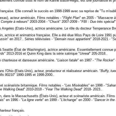
blement connue sous le nom de Karine Baste-Régis, est une journaliste et pré
rançaise. Elle connaît le succès en 1998-1999 avec sa reprise de "Tu m'oubli
exas), acteur américain. Films notables - "
Flight Plan
" en 2005 - "
Massacre à
 : Compte à rebours
" 2003-2004 - "
Chuck
" 2007-2009 - "
FBI : Duo très spécial
"
 Angeles (Etats-Unis), actrice américaine. Le rôle du docteur Temperance Br
n, actrice et animatrice française. Elle a été élue Miss Pays de Loire 1991 p
ussin
" en 2017.. Séries télévisées - "
Demain nous appartient
" 2018-2021 - "
Se
 Seattle (État de Washington), actrice américaine. Essentiellement connue pou
rds
" 2013-2016 et Quinn King dans la série satirique "
Unreal
" 205-2018..
ce chanteuse et danseuse américaine. "
Liaison fatale
" en 1987 - "
The Rocker
"
s l'Ohio (Etats-Unis), acteur, producteur et réalisateur américain. "
Buffy, tu
ills 90210
" 1990-1995 et 1998-2000..
t scénariste britannique. Films notables - "
Les Misérables
" en 1998 - "
Sahar
e Walking Dead
" 2010-2018 - "
Fear The Walking Dead
" 2018- 2023..
, dans le Massachusetts (États-Unis), acteur et scénariste américain. Films 
ais
" en 1996 - "
La ligne verte
" en 1999 - "
L'échange
" en 2000 - "
Dancer in the
hanteur français.