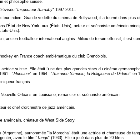
in et philosophe suisse.
élévisée "
Inspecteur Barnaby
" 1997-2011..
cteur indien. Grande vedette du cinéma de Bollywood, il a tourné dans plus d
s l'État de New York, aux (États-Unis), acteur et scénariste américain princi
tats-Unis).
n, ancien footballeur international anglais. Milieu de terrain offensif, il est 
hockey en France coach emblématique du club Grenoblois.
 actrice suisse. Elle était l'une des plus grandes stars du cinéma germanoph
1961 - "
Monsieur
" en 1964 - "
Suzanne Simonin, la Religieuse de Diderot
" en 
oniqueur français.
Nouvelle-Orléans en Louisiane, romancier et scénariste américain.
teur et chef d'orchestre de jazz américain.
 américain, créateur de West Side Story.
 (Argentine), surnommée "la Morocha" était une actrice et chanteuse de tang
entin, avec le film "
Tango
" (1933). Elle a joué dans plus de 20 films.