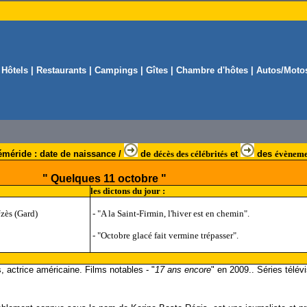
|
Hôtels
|
Restaurants
|
Campings
|
Gîtes
|
Chambre d'hôtes
|
Autos/Moto
méride : date de naissance /
de
décès des célébrités
et
des
évèneme
" Quelques 11 octobre "
les dictons du jour :
Uzès (Gard)
- "A la Saint-Firmin, l'hiver est en chemin".
- "Octobre glacé fait vermine trépasser".
 actrice américaine. Films notables - "
17 ans encore
" en 2009.. Séries télévi