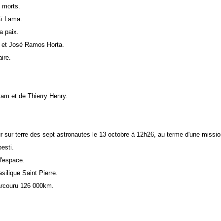
6 morts.
aï Lama.
a paix.
lo et José Ramos Horta.
ire.
ram et de Thierry Henry.
 sur terre des sept astronautes le 13 octobre à 12h26, au terme d'une mission
esti.
l'espace.
silique Saint Pierre.
parcouru 126 000km.