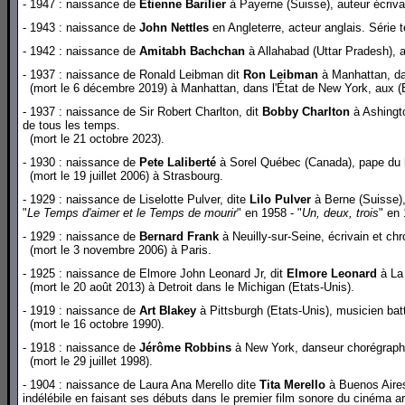
- 1947 : naissance de
Etienne Barilier
à Payerne (Suisse), auteur écriva
- 1943 : naissance de
John Nettles
en Angleterre, acteur anglais. Série t
- 1942 : naissance de
Amitabh Bachchan
à Allahabad (Uttar Pradesh), a
- 1937 : naissance de Ronald Leibman dit
Ron Leibman
à Manhattan, dan
(mort le 6 décembre 2019) à Manhattan, dans l'État de New York, aux (É
- 1937 : naissance de Sir Robert Charlton, dit
Bobby Charlton
à Ashingto
de tous les temps.
(mort le 21 octobre 2023).
- 1930 : naissance de
Pete Laliberté
à Sorel Québec (Canada), pape du 
(mort le 19 juillet 2006) à Strasbourg.
- 1929 : naissance de Liselotte Pulver, dite
Lilo Pulver
à Berne (Suisse),
"
Le Temps d'aimer et le Temps de mourir
" en 1958 - "
Un, deux, trois
" en 
- 1929 : naissance de
Bernard Frank
à Neuilly-sur-Seine, écrivain et chr
(mort le 3 novembre 2006) à Paris.
- 1925 : naissance de Elmore John Leonard Jr, dit
Elmore Leonard
à La 
(mort le 20 août 2013) à Detroit dans le Michigan (Etats-Unis).
- 1919 : naissance de
Art Blakey
à Pittsburgh
(Etats-Unis)
, musicien bat
(mort le 16 octobre 1990).
- 1918 : naissance de
Jérôme Robbins
à New York, danseur chorégraphe
(mort le 29 juillet 1998).
- 1904 : naissance de Laura Ana Merello dite
Tita Merello
à Buenos Aires
indélébile en faisant ses débuts dans le premier film sonore du cinéma arg