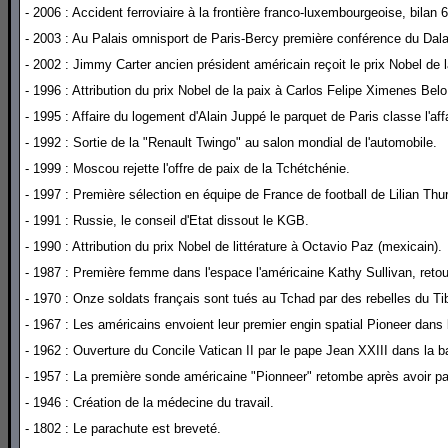
- 2006 : Accident ferroviaire à la frontière franco-luxembourgeoise, bilan 
- 2003 : Au Palais omnisport de Paris-Bercy première conférence du Dal
- 2002 : Jimmy Carter ancien président américain reçoit le prix Nobel de l
- 1996 : Attribution du prix Nobel de la paix à Carlos Felipe Ximenes Be
- 1995 : Affaire du logement d'Alain Juppé le parquet de Paris classe l'affa
- 1992 : Sortie de la "Renault Twingo" au salon mondial de l'automobile.
- 1999 : Moscou rejette l'offre de paix de la Tchétchénie.
- 1997 : Première sélection en équipe de France de football de Lilian Thu
- 1991 : Russie, le conseil d'Etat dissout le KGB.
- 1990 : Attribution du prix Nobel de littérature à Octavio Paz (mexicain).
- 1987 : Première femme dans l'espace l'américaine Kathy Sullivan, retour
- 1970 : Onze soldats français sont tués au Tchad par des rebelles du Tib
- 1967 : Les américains envoient leur premier engin spatial Pioneer dans 
- 1962 : Ouverture du Concile Vatican II par le pape Jean XXIII dans la ba
- 1957 : La première sonde américaine "Pionneer" retombe après avoir 
- 1946 : Création de la médecine du travail.
- 1802 : Le parachute est breveté.