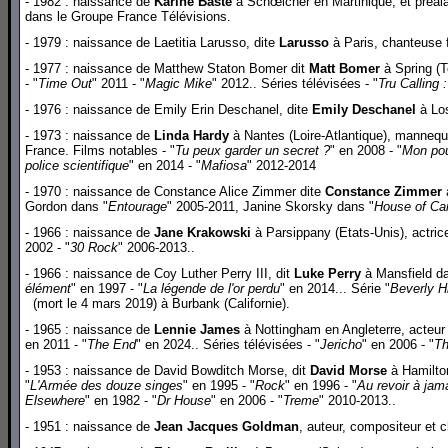
- 1982 : naissance de
Karine Baste
à Schœlcher en Martinique, et préala
dans le Groupe France Télévisions.
- 1979 : naissance de Laetitia Larusso, dite
Larusso
à Paris, chanteuse f
- 1977 : naissance de Matthew Staton Bomer dit
Matt Bomer
à Spring (T
- "
Time Out
" 2011 - "
Magic Mike
" 2012.. Séries télévisées - "
Tru Calling
- 1976 : naissance de Emily Erin Deschanel, dite
Emily Deschanel
à Los
- 1973 : naissance de
Linda Hardy
à Nantes (Loire-Atlantique), mannequi
France. Films notables - "
Tu peux garder un secret ?
" en 2008 - "
Mon po
police scientifique
" en 2014 - "
Mafiosa
" 2012-2014
- 1970 : naissance de Constance Alice Zimmer dite
Constance Zimmer
à
Gordon dans "
Entourage
" 2005-2011, Janine Skorsky dans "
House of Ca
- 1966 : naissance de
Jane Krakowski
à Parsippany (Etats-Unis), actri
2002 - "
30 Rock
" 2006-2013..
- 1966 : naissance de Coy Luther Perry III, dit
Luke Perry
à Mansfield dan
élément
" en 1997 - "
La légende de l'or perdu
" en 2014... Série "
Beverly H
(mort le 4 mars 2019) à Burbank (Californie).
- 1965 : naissance de
Lennie James
à Nottingham en Angleterre, acteur e
en 2011 - "
The End
" en 2024.. Séries télévisées - "
Jericho
" en 2006 - "
Th
- 1953 : naissance de David Bowditch Morse, dit
David Morse
à Hamilton
"
L'Armée des douze singes
" en 1995 - "
Rock
" en 1996 - "
Au revoir à jam
Elsewhere
" en 1982 - "
Dr House
" en 2006 - "
Treme
" 2010-2013..
- 1951 : naissance de
Jean Jacques Goldman
, auteur, compositeur et c