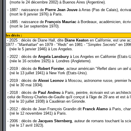
(morte le 24 décembre 2002) à Buenos Aires (Argentine).
- 1887 : naissance de
Pierre Jean Jouve
à Arras (Pas de Calais), écriva
(mort le 8 janvier 1976) à Paris.
- 1885 : naissance de
François Mauriac
à Bordeaux, académicien, écrivai
(mort le 1er septembre 1970).
les décès :
- 2025 : décès de Diane Hall, dite
Diane Keaton
en Californie, est une ac
1977 - "
Manhattan
" en 1979 - "
Reds
" en 1981 - "
Simples Secrets
" en 1996
(née le 5 janvier 1946) à Los Angeles.
- 2022 : décès de
Angela Lansbury
à Los Angeles en Californie (Etats-U
(née le 16 octobre 1925) à Londres (Angleterre).
- 2019 : décès de
Robert Forster
, acteur américain "
Reflet dans un œil d
(né le 13 juillet 1941)
à New York (Etats-Unis)
.
- 2019 : décès de
Alexei Leonov
à Moscou, astronome russe, premier ho
(né le 30 mai 1934).
- 2018 : décès de
Paul Andreu
à Paris, peintre, écrivain est un architec
celui de Roissy-Charles-de-Gaulle qu'il conçut à l'âge de 29 ans et est à
(né le 10 juillet 1938) à Caudéran en Gironde.
- 2012 : décès de Jean François Grandin dit
Franck Alamo
à Paris, chan
(né le 12 novembre 1941) à Paris.
- 2006 : décès de
Jacques Sternberg
, auteur de romans touchant la scie
(né le 17 avril 1923).