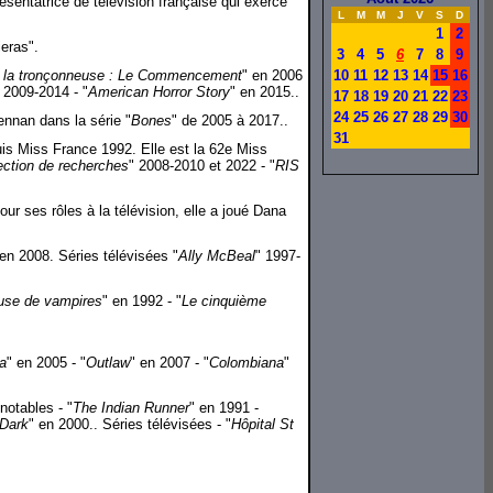
sentatrice de télévision française qui exerce
L
M
M
J
V
S
D
1
2
eras".
3
4
5
6
7
8
9
 la tronçonneuse : Le Commencement
" en 2006
10
11
12
13
14
15
16
 2009-2014 - "
American Horror Story
" en 2015..
17
18
19
20
21
22
23
24
25
26
27
28
29
30
ennan dans la série "
Bones
" de 2005 à 2017..
31
uis Miss France 1992. Elle est la 62e Miss
ction de recherches
" 2008-2010 et 2022 - "
RIS
r ses rôles à la télévision, elle a joué Dana
 en 2008. Séries télévisées "
Ally McBeal
" 1997-
euse de vampires
" en 1992 - "
Le cinquième
a
" en 2005 - "
Outlaw
" en 2007 - "
Colombiana
"
notables - "
The Indian Runner
" en 1991 -
 Dark
" en 2000.. Séries télévisées - "
Hôpital St