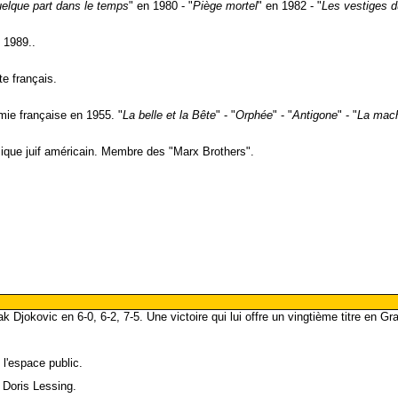
elque part dans le temps
" en 1980 - "
Piège mortel
" en 1982 - "
Les vestiges d
 1989..
ste français.
émie française en 1955. "
La belle et la Bête
" - "
Orphée
" - "
Antigone
" - "
La mach
ique juif américain. Membre des "Marx Brothers".
k Djokovic en 6-0, 6-2, 7-5. Une victoire qui lui offre un vingtième titre en G
 l'espace public.
e Doris Lessing.