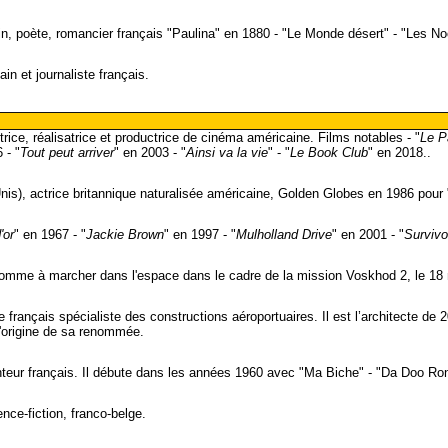
in, poète, romancier français "Paulina" en 1880 - "Le Monde désert" - "Les No
n et journaliste français.
trice, réalisatrice et productrice de cinéma américaine. Films notables - "
Le P
 - "
Tout peut arriver
" en 2003 - "
Ainsi va la vie
" - "
Le Book Club
" en 2018..
nis), actrice britannique naturalisée américaine, Golden Globes en 1986 pour 
'or
" en 1967 - "
Jackie Brown
" en 1997 - "
Mulholland Drive
" en 2001 - "
Survivo
mme à marcher dans l'espace dans le cadre de la mission Voskhod 2, le 18
te français spécialiste des constructions aéroportuaires. Il est l’architecte 
 l'origine de sa renommée.
teur français. Il débute dans les années 1960 avec "Ma Biche" - "Da Doo Ron 
nce-fiction, franco-belge.