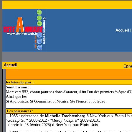
Accueil
Accueil
Ephé
les fêtes du jour :
Saint Firmin
:
Mort vers 552, connu pour ses dons d'orateur, il fut l'un des premiers évêque d'
Ainsi que les
:
St Andronicus, St Gommaire, St Nicaise, Ste Pience, St Soledad.
Les naissances :
l
- 1985 : naissance de
Michelle Trachtenberg
à New York aux États-Unis,
"
Gossip Girl
" 2008-2012 - "
Mercy Hospital
" 2009-2010..
(morte le 26 février 2025) à New York aux États-Unis.