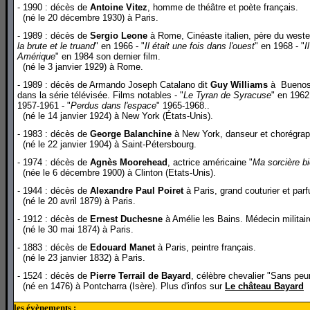
- 1990 : décès de
Antoine Vitez
, homme de théâtre et poète français.
(né le 20 décembre 1930) à Paris.
- 1989 : décès de
Sergio Leone
à Rome, Cinéaste italien, père du wester
la brute et le truand
" en 1966 - "
Il était une fois dans l'ouest
" en 1968 - "
I
Amérique
" en 1984 son dernier film.
(né le 3 janvier 1929) à Rome.
- 1989 : décès de Armando Joseph Catalano dit
Guy Williams
à Buenos A
dans la série télévisée. Films notables - "
Le Tyran de Syracuse
" en 1962 
1957-1961 - "
Perdus dans l'espace
" 1965-1968..
(né le 14 janvier 1924) à New York (États-Unis).
- 1983 : décès de
George Balanchine
à New York, danseur et chorégraph
(né le 22 janvier 1904) à Saint-Pétersbourg.
- 1974 : décès de
Agnès Moorehead
, actrice américaine "
Ma sorcière b
(née le 6 décembre 1900) à Clinton (Etats-Unis).
- 1944 : décès de
Alexandre Paul Poiret
à Paris, grand couturier et par
(né le 20 avril 1879) à Paris.
- 1912 : décès de
Ernest Duchesne
à Amélie les Bains. Médecin militaire
(né le 30 mai 1874) à Paris.
- 1883 : décès de
Edouard Manet
à Paris, peintre français.
(né le 23 janvier 1832) à Paris.
- 1524 : décès de
Pierre Terrail de Bayard
, célèbre chevalier "Sans peu
(né en 1476) à Pontcharra (Isère). Plus d'infos sur
Le château Bayard
les évènements :