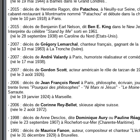
(né le 19 mai 1944) à Barnes dans le Grand Londres..
- 2015 : décès de Henriette Ragon, dite
Patachou
, à Neuilly-sur Seine, 
cabaret-restaurant à Montmartre nommé "Patachou" et débute dans la c
(née le 10 juin 1918) à Paris.
- 2015 : décès de Benjamin Earl Nelson, dit
Ben E. King
dans le New Jer
Interprète du célèbre "
Stand by Me
" sorti en 1961.
(né le 28 septembre 1938) en Caroline du Nord (Etats-Unis).
- 2007 : décès de
Grégory Lemarchal
, chanteur français, gagnant de l
(né le 13 mai 1983) à La Tronche (Isère).
- 2007 : décès de
André Valardy
à Paris, humoriste réalisateur et com
(né le 17 mai 1938).
- 2007 : décès de
Gordon Scott
, acteur américain le rôle de tarzan de 1
(né le 3 août 1926).
- 2006 : décès de
Jean François Revel
à Paris, philosophe, écrivain, jo
trente livres "
Pourquoi des philosophes
" - "
Ni Marx ni Jésus
" - "
Le Moine 
Sarraute.
(né le 19 janvier 1924) à Marseille.
- 2006 : décès de
Corinne Rey-Bellet
, skieuse alpine suisse.
(née le 2 août 1972).
- 1998 : décès de Anne Desclos, dite
Dominique Aury
ou
Pauline Réa
(née le 23 septembre 1907) à Rochefort-sur-Mer (Charente-Maritime).
- 1991 : décès de
Maurice Fanon
, auteur, compositeur et chanteur "
L'éc
(né le 31 décembre 1929) à Bruxelles.