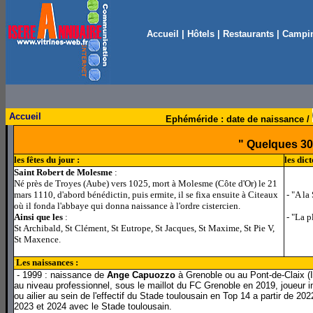
Accueil
|
Hôtels
|
Restaurants
|
Campi
Accueil
Ephéméride : date de naissance /
" Quelques 30 
les fêtes du jour :
les dic
Saint Robert de Molesme
:
Né près de Troyes (Aube) vers 1025, mort à Molesme (Côte d'Or) le 21
mars 1110, d'abord bénédictin, puis ermite, il se fixa ensuite à Citeaux
- "A la 
où il fonda l'abbaye qui donna naissance à l'ordre cistercien.
Ainsi que les
:
- "La p
St Archibald, St Clément, St Eutrope, St Jacques, St Maxime, St Pie V,
St Maxence.
Les naissances :
l
- 1999 : naissance de
Ange Capuozzo
à Grenoble ou au Pont-de-Claix (Is
au niveau professionnel, sous le maillot du FC Grenoble en 2019, joueur in
ou ailier au sein de l'effectif du Stade toulousain en Top 14 a partir de 2
2023 et 2024 avec le Stade toulousain.