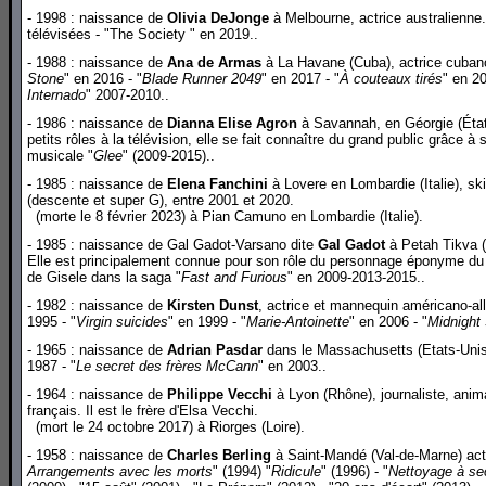
- 1998 : naissance de
Olivia DeJonge
à Melbourne, actrice australienne.
télévisées - "The Society " en 2019..
- 1988 : naissance de
Ana de Armas
à La Havane (Cuba), actrice cubano
Stone
" en 2016 - "
Blade Runner 2049
" en 2017 - "
À couteaux tirés
" en 20
Internado
" 2007-2010..
- 1986 : naissance de
Dianna Elise Agron
à Savannah, en Géorgie (États
petits rôles à la télévision, elle se fait connaître du grand public grâce à
musicale "
Glee
" (2009-2015)..
- 1985 : naissance de
Elena Fanchini
à Lovere en Lombardie (Italie), sk
(descente et super G), entre 2001 et 2020.
(morte le 8 février 2023) à Pian Camuno en Lombardie (Italie).
- 1985 : naissance de Gal Gadot-Varsano dite
Gal Gadot
à Petah Tikva (I
Elle est principalement connue pour son rôle du personnage éponyme du 
de Gisele dans la saga "
Fast and Furious
" en 2009-2013-2015..
- 1982 : naissance de
Kirsten Dunst
, actrice et mannequin américano-al
1995 - "
Virgin suicides
" en 1999 - "
Marie-Antoinette
" en 2006 - "
Midnight 
- 1965 : naissance de
Adrian Pasdar
dans le Massachusetts (Etats-Unis),
1987 - "
Le secret des frères McCann
" en 2003..
- 1964 : naissance de
Philippe Vecchi
à Lyon (Rhône), journaliste, anima
français. Il est le frère d'Elsa Vecchi.
(mort le 24 octobre 2017) à Riorges (Loire).
- 1958 : naissance de
Charles Berling
à Saint-Mandé (Val-de-Marne) acteu
Arrangements avec les morts
" (1994) "
Ridicule
" (1996) - "
Nettoyage à se