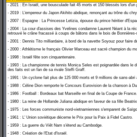
- 2021 : En Israël, une bousculade fait 45 morts et 150 blessés lors d'u
- 2019 : L'empereur du Japon Akihito abdique, renonçant au trône du chry
- 2007 : Espagne : La Princesse Letizia, épouse du prince héritier d'Espa
- 2004 : La cour d'assises des Yvelines condamne Laurent Néant à la récl
retrouvé le crâne fracassé à coups de bâtons dans le bois de Bonnières-s
- 2001 : Dennis Tito milliardaire, à bord de la navette Soyouz pour faire d
- 2000 : Athlétisme le français Olivier Marceau est sacré champion du mon
- 1998 : Israël fête son cinquantenaire.
- 1993 : La championne de tennis Monica Seles est poignardée dans le do
des faits est un fan de sa rivale Steffi Graff.
- 1991 : Un cyclone fait plus de 125 000 morts et 9 millions de sans-abr
- 1988 : Céline Dion remporte le Concours Eurovision de la chanson à Du
- 1986 : Football : Bordeaux bat Marseille en final de la Coupe de France
- 1980 : La reine de Hollande Juliana abdique en faveur de sa fille Beatrix
- 1975 : Les forces communiste nord-vietnamiennes s'emparent de Saïgon
- 1961 : L' Union soviétique décerne le Prix pour la Paix à Fidel Castro.
- 1959 : La guerre du Viêt Nam s'étend au Cambodge.
- 1948 : Création de l'Etat d'Israël.