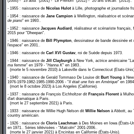
(2000) - "15 août" (2001) - "Le Prénom" (2012) - "20 ans d'écart" (2013)..
- 1955 : naissance de
Nicolas Hulot
à Lille, photographe et journaliste fr
- 1954 : naissance de
Jane Campion
à Wellington, réalisatrice et scéna
de piano
" en 1993..
- 1952 : naissance
Jacques Audiard
, réalisateur et scénariste français
2015 pour "Dheepan".
- 1946 : naissance de
Bill Plympton
, dessinateur de bande dessinée et 
l'espace" en 2001..
- 1946 : naissance de
Carl XVI Gustav
, roi de Suède depuis 1973.
- 1944 : naissance de
Jill Clayburgh
à New York, actrice américaine "
La
ma femme
" en 1979 - "
Hanna K
" en 1983..
(morte le 5 novembre 2010) à Lakeville dans le Connecticut (Etats-Unis
- 1940 : naissance de Gerald Tommaso De Louise dit
Burt Young
à New 
1976-1979-1982-1985-1990-2006 - "
Il était une fois en Amérique
" en 1984
(mort le 8 octobre 2023) à Los Angeles (Californie).
- 1937 : naissance de François Eichholtzer dit
François Florent
à Mulhou
d'art dramatique à Paris.
(mort le 27 septembre 2021) à Paris.
- 1933 : naissance de Willie Hugh Nelson dit
Willie Nelson
à Abbott, au 
country américain.
- 1926 : naissance de
Cloris Leachman
à Des Moines en Iowa (États-Unis
en 1971.. Séries télévisées - "
Malcolm
" 2001-2006..
(morte le 27 janvier 2021) à Encinitas en Californie (États-Unis).