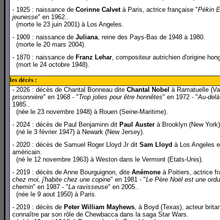
- 1925 : naissance de
Corinne Calvet
à Paris, actrice française "
Pékin 
jeunesse
" en 1962..
(morte le 23 juin 2001) à Los Angeles.
- 1909 : naissance de
Juliana
, reine des Pays-Bas de 1948 à 1980.
(morte le 20 mars 2004).
- 1870 : naissance de
Franz Lehar
, compositeur autrichien d'origine hon
(mort le 24 octobre 1948).
les décès :
- 2026 : décès de Chantal Bonneau dite
Chantal Nobel
à Ramatuelle (Var)
prisonnière
" en 1968 - "
Trop jolies pour être honnêtes
" en 1972 - "
Au-delà
1985..
(née le 23 novembre 1948) à Rouen (Seine-Maritime).
- 2024 : décès de Paul Benjaminn dit
Paul Auster
à Brooklyn (New York), 
(né le 3 février 1947) à Newark (New Jersey).
- 2020 : décès de Samuel Roger Lloyd Jr dit
Sam Lloyd
à Los Angeles en
américain.
(né le 12 novembre 1963) à Weston dans le Vermont (Etats-Unis).
- 2019 : décès de Anne Bourguignon, dite
Anémone
à Poitiers, actrice f
chez moi, j'habite chez une copine
" en 1981 - "
Le Père Noël est une ordu
chemin
" en 1987 - "
La ravisseuse
" en 2005..
(née le 9 aout 1950) à Paris.
- 2019 : décès de
Peter William Mayhews
, à Boyd (Texas), acteur brita
connaître par son rôle de Chewbacca dans la saga Star Wars.