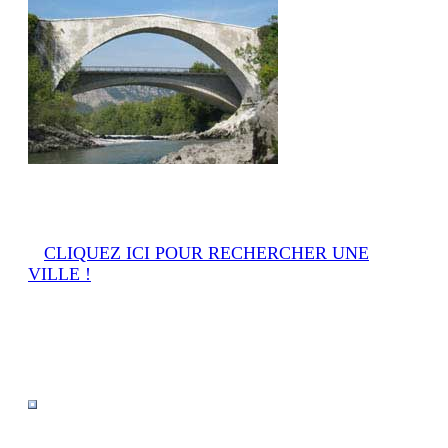
38640 Claix
-Claix-
-
CLIQUEZ ICI POUR RECHERCHER UNE
VILLE !
-
ISERE
Le Pont de Claix
Il est compté au titre des 7 merveilles du Dauphiné..