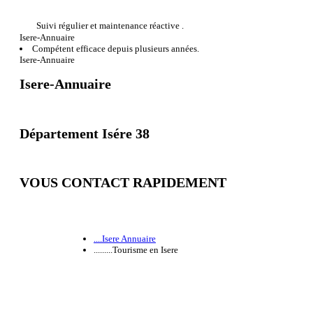
Suivi régulier et maintenance réactive .
Isere-Annuaire
Compétent efficace depuis plusieurs années.
Isere-Annuaire
Isere-Annuaire
Département Isére 38
VOUS CONTACT RAPIDEMENT
....Isere Annuaire
.........Tourisme en Isere
-- Plan du site
-- Mentions légales
-- Référencement
-- Nos partenaires
Conformément à la loi n° 78-17 du 6.01.78 CNIL, vous pouvez à tout