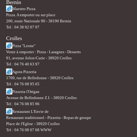
Bernin
Maestro Pizza
Pizza. A emporter ou sur place
200, route Nationale 90 - 38190 Bernin
Tel : 04 38 92 07 97
Crolles
Pizza "Leone"
Vente à emporter : Pizza - Lasagnes - Desserts
91, avenue Joliot-Curie - 38920 Crolles
Tel : 04 76 40 63 97
Agora Pizzeria
1709, rue de Belledonne - 38920 Crolles
Tel : 04 76 08 95 65
Pizzeria l'Origan
Avenue de Belledonne Z.I. - 38920 Crolles
Tel : 04 76 08 85 96
Restaurant L'Envie de
Restaurant traditionnel - Pizzeria - Repas de groupe
Place de l'Eglise - 38920 Crolles
Tel : 04 76 08 07 68 WWW