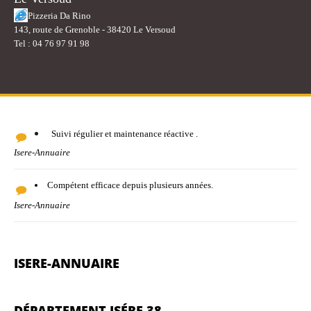
Pizzeria Da Rino
143, route de Grenoble - 38420 Le Versoud
Tel : 04 76 97 91 98
Suivi régulier et maintenance réactive .
Isere-Annuaire
Compétent efficace depuis plusieurs années.
Isere-Annuaire
ISERE-ANNUAIRE
DÉPARTEMENT ISÉRE 38