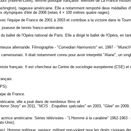
urs (Indre-et-Loire), femme politique française. Membre de La France insoum
hington), nageuse américaine. Elle a notamment remporté deux médailles d'
x olympiques d'été de 2008 (relais 4 × 100 mètres quatre nages).
vec l'équipe de France de 2001 à 2003 et contribue a la victoire dans le Tou
 joueuse de tennis franco-américaine.
u ballet de l'Opéra national de Paris. Elle a dirigé le ballet de l'Opéra, en tan
nteuse allemande. Filmographie - "
Comedian Harmonists
" en, 1997 - "
Munich
merounais. Il était notamment connu pour avoir interprété "Alane", un singl
ste français. Il est chercheur au Centre de sociologie européenne (CSE) et e
rançais.
(PS).
uipe de France.
méricaine, elle a joué dans de nombreux films et
orror Story
" en 2011, "
NCIS : Enquêtes spéciales
" en 2003, "
Glee
" en 2009, 
actrice américaine. Séries télévisées - "
L'Homme à la carabine
" 1962-1963 - 
ts-Unis).
s). Homme politique, pasteur, militant non-violent pour les droits civiques des