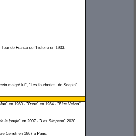
 Tour de France de l'histoire en 1903.
ecin malgré lui", "Les fourberies de Scapin"..
Man
" en 1980 - "
Dune
" en 1984 - "
Blue Velvet
"
e la jungle
" en 2007 - "
Les Simpson
" 2020..
ure Cerruti en 1967 à Paris.