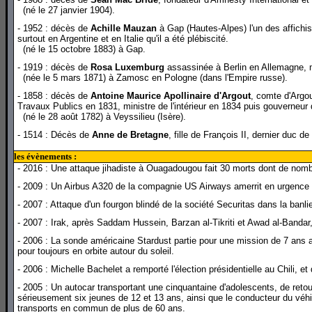
(né le 27 janvier 1904).
- 1952 : décès de
Achille Mauzan
à Gap (Hautes-Alpes) l'un des affichist
surtout en Argentine et en Italie qu'il a été plébiscité.
(né le 15 octobre 1883) à Gap.
- 1919 : décès de
Rosa Luxemburg
assassinée à Berlin en Allemagne, mi
(née le 5 mars 1871) à Zamosc en Pologne (dans l'Empire russe).
- 1858 : décès de
Antoine Maurice Apollinaire d'Argout
, comte d'Argou
Travaux Publics en 1831, ministre de l'intérieur en 1834 puis gouverneur
(né le 28 août 1782) à Veyssilieu (Isère).
- 1514 : Décès de
Anne de Bretagne
, fille de François II, dernier duc
les évènements :
- 2016 : Une attaque jihadiste à Ouagadougou fait 30 morts dont de nomb
- 2009 : Un Airbus A320 de la compagnie US Airways amerrit en urgence 
- 2007 : Attaque d'un fourgon blindé de la société Securitas dans la ban
- 2007 : Irak, après Saddam Hussein, Barzan al-Tikriti et Awad al-Bandar,
- 2006 : La sonde américaine Stardust partie pour une mission de 7 ans a
pour toujours en orbite autour du soleil.
- 2006 : Michelle Bachelet a remporté l'élection présidentielle au Chili, 
- 2005 : Un autocar transportant une cinquantaine d'adolescents, de retou
sérieusement six jeunes de 12 et 13 ans, ainsi que le conducteur du véh
transports en commun de plus de 60 ans.