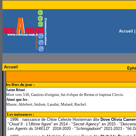
Accueil
Accueil
Ephé
les fêtes du jour :
Saint Rémi
:
Mort vers 530, Gaulois d'origine, fut évêque de Reims et baptisa Clovis.
Ainsi que les
:
Maure, Ablebert, Isidore, Laudat, Malard, Rachel.
Les naissances :
l
- 1996 : naissance de Chloe Celeste Hosterman dite
Dove Olivia Came
"
Cloud 9 : L'Ultime figure
" en 2014 - "
Secret Agency
" en 2015 - "
Descend
Les Agents du SHIELD
" 2018-2020 - "
Schmigadoon!
" 2021-2023 - "
56 D