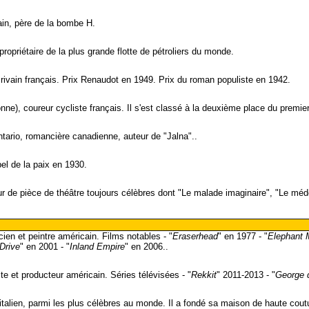
ain, père de la bombe H.
propriétaire de la plus grande flotte de pétroliers du monde.
rivain français. Prix Renaudot en 1949. Prix du roman populiste en 1942.
ne), coureur cycliste français. Il s'est classé à la deuxième place du premier
tario, romancière canadienne, auteur de "Jalna"..
el de la paix en 1930.
eur de pièce de théâtre toujours célèbres dont "Le malade imaginaire", "Le méd
ien et peintre américain. Films notables - "
Eraserhead
" en 1977 - "
Elephant 
Drive
" en 2001 - "
Inland Empire
" en 2006..
ste et producteur américain. Séries télévisées - "
Rekkit
" 2011-2013 - "
George d
te italien, parmi les plus célèbres au monde. Il a fondé sa maison de haute cout