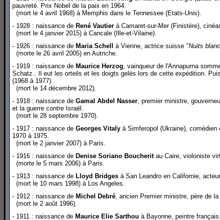
pauvreté. Prix Nobel de la paix en 1964.
(mort le 4 avril 1968) à Memphis dans le Tennessee (Etats-Unis).
- 1928 : naissance de
René Vautier
à Camaret-sur-Mer (Finistère), cinéas
(mort le 4 janvier 2015) à Cancale (Ille-et-Vilaine).
- 1926 : naissance de
Maria Schell
à Vienne, actrice suisse "
Nuits blan
(morte le 26 avril 2005) en Autriche.
- 1919 : naissance de
Maurice Herzog
, vainqueur de l'Annapurna somm
Schatz.. Il eut les orteils et les doigts gelés lors de cette expéditio
(1968 à 1977).
(mort le 14 décembre 2012).
- 1918 : naissance de
Gamal Abdel Nasser
, premier ministre, gouverneu
et la guerre contre Israël.
(mort le 28 septembre 1970).
- 1917 : naissance de
Georges Vitaly
à Simferopol (Ukraine), comédien et
1970 à 1975.
(mort le 2 janvier 2007) à Paris.
- 1916 : naissance de
Denise Soriano Boucherit
au Caire, violoniste vi
(morte le 5 mars 2006) à Paris.
- 1913 : naissance de
Lloyd Bridges
à San Leandro en Californie, acteu
(mort le 10 mars 1998) à Los Angeles.
- 1912 : naissance de
Michel Debré
, ancien Premier ministre, père de l
(mort le 2 août 1996).
- 1911 : naissance de
Maurice Elie Sarthou
à Bayonne, peintre français