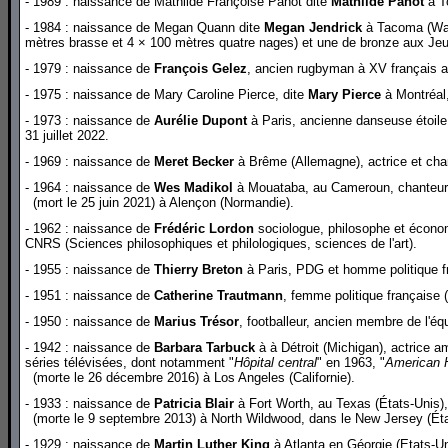
- 1989 : naissance de Mathilde Françoise Panot dite
Mathilde Panot
à To
- 1984 : naissance de Megan Quann dite
Megan Jendrick
à Tacoma (Was
mètres brasse et 4 × 100 mètres quatre nages) et une de bronze aux Jeu
- 1979 : naissance de
François Gelez
, ancien rugbyman à XV français a
- 1975 : naissance de Mary Caroline Pierce, dite
Mary Pierce
à Montréal,
- 1973 : naissance de
Aurélie Dupont
à Paris, ancienne danseuse étoile d
31 juillet 2022.
- 1969 : naissance de
Meret Becker
à Brême (Allemagne), actrice et cha
- 1964 : naissance de
Wes Madikol
à Mouataba, au Cameroun, chanteur ca
(mort le 25 juin 2021) à Alençon (Normandie).
- 1962 : naissance de
Frédéric Lordon
sociologue, philosophe et économi
CNRS (Sciences philosophiques et philologiques, sciences de l'art).
- 1955 : naissance de
Thierry Breton
à Paris, PDG et homme politique f
- 1951 : naissance de
Catherine Trautmann
, femme politique française 
- 1950 : naissance de
Marius Trésor
, footballeur, ancien membre de l'éq
- 1942 : naissance de
Barbara Tarbuck
à à Détroit (Michigan), actrice a
séries télévisées, dont notamment "
Hôpital central
" en 1963, "
American H
(morte le 26 décembre 2016) à Los Angeles (Californie).
- 1933 : naissance de
Patricia Blair
à Fort Worth, au Texas (États-Unis), 
(morte le 9 septembre 2013) à North Wildwood, dans le New Jersey (Éta
- 1929 : naissance de
Martin Luther King
à Atlanta en Géorgie (Etats-Uni