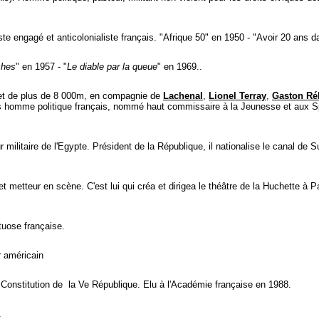
te engagé et anticolonialiste français. "Afrique 50" en 1950 - "Avoir 20 ans d
ches
" en 1957 - "
Le diable par la queue
" en 1969..
et de plus de 8 000m, en compagnie de
Lachenal
,
Lionel Terray
,
Gaston Réb
n. Puis homme politique français, nommé haut commissaire à la Jeunesse et au
r militaire de l'Egypte. Président de la République, il nationalise le canal de
 metteur en scène. C'est lui qui créa et dirigea le théâtre de la Huchette à P
rtuose française.
r américain
a Constitution de la Ve République. Elu à l'Académie française en 1988.
.