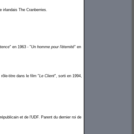
 irlandais The Cranberries.
otence
" en 1963 - "
Un homme pour l'éternité
" en
ôle-titre dans le film "
Le Client
", sorti en 1994,
républicain et de l'UDF. Parent du dernier roi de