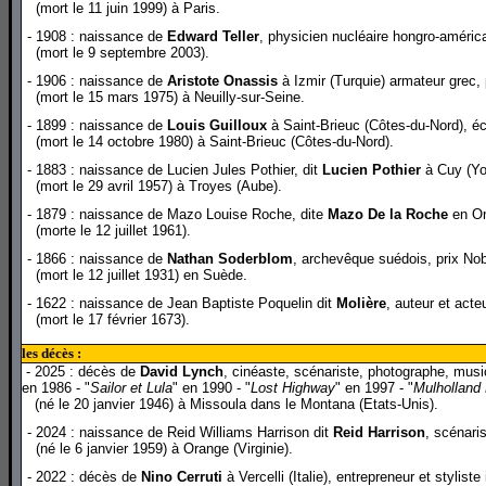
(mort le 11 juin 1999) à Paris.
- 1908 : naissance de
Edward Teller
,
physicien nucléaire hongro-améric
(mort le 9 septembre 2003).
- 1906 : naissance de
Aristote Onassis
à Izmir (Turquie) armateur grec, 
(mort le 15 mars 1975) à Neuilly-sur-Seine.
- 1899 : naissance de
Louis Guilloux
à Saint-Brieuc (Côtes-du-Nord), éc
(mort le 14 octobre 1980) à Saint-Brieuc (Côtes-du-Nord).
- 1883 : naissance de Lucien Jules Pothier, dit
Lucien Pothier
à Cuy (Yon
(mort le 29 avril 1957) à Troyes (Aube).
- 1879 : naissance de Mazo Louise Roche, dite
Mazo De la Roche
en On
(morte le 12 juillet 1961).
- 1866 : naissance de
Nathan Soderblom
, archevêque suédois, prix Nob
(mort le 12 juillet 1931) en Suède.
- 1622 : naissance de Jean Baptiste Poquelin dit
Molière
, auteur et act
(mort le 17 février 1673).
les décès :
- 2025 : décès de
David Lynch
, cinéaste, scénariste, photographe, music
en 1986 - "
Sailor et Lula
" en 1990 - "
Lost Highway
" en 1997 - "
Mulholland 
(né le 20 janvier 1946) à Missoula dans le Montana (Etats-Unis).
- 2024 : naissance de Reid Williams Harrison dit
Reid Harrison
, scénari
(né le 6 janvier 1959) à Orange (Virginie).
- 2022 : décès de
Nino Cerruti
à Vercelli (Italie), entrepreneur et stylis