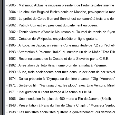
- 2005 : Mahmoud Abbas le nouveau président de l'autorité palestinienne
- 2004 : Le chalutier Bugaled Breizh coule en Manche, provoquant la mo
- 2003 : Le préfet de Corse Bernard Bonnet est condamné à trois ans de pri
- 2002 : Patrick Cox est élu président du parlement européen.
- 2002 : Tennis victoire d'Amélie Mauresmo au Tournoi de tennis de Sydne
- 2001 : Création de Wikipedia, encyclopédie en ligne gratuite.
- 1995 : A Kobe, au Japon, un séisme d'une magnitude de 7,2 sur l'échelle
- 1993 : Arrestation à Palerme "Italie" du numéro un de la Mafia "Toto Ri
- 1992 : Reconnaissance de la Croatie et de la Slovénie par la C.E.E.
- 1992 : Arrestation de Toto Rina, numéro un de la mafia à Palerme.
- 1990 : Aube, trois adolescents sont tués dans un accident de car scola
- 1974 : Dalida présente à l'Olympia sa dernière chanson "Gigi l'Amoroso
- 1971 : Sortie du film "Fantasia chez les plouc" avec Lino Ventura, Mire
- 1971 : Inauguration du haut barrage d'Assouan sur le Nil.
- 1966 : Une inondation fait plus de 400 morts à Rio de Janerio (Brésil).
- 1948 : Présentation à Paris du film de Charly Chaplin, "Monsieur Verdo
- 1938 : Les ministres socialistes quittent le gouvernement, qui démissio