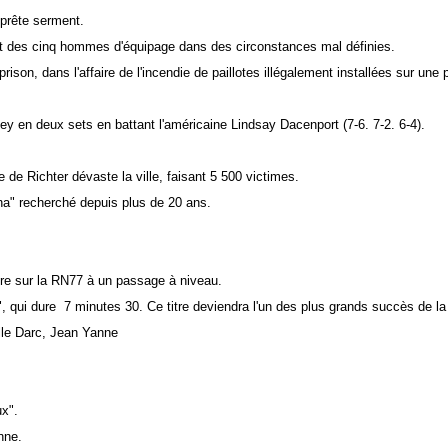
 prête serment.
rt des cinq hommes d'équipage dans des circonstances mal définies.
son, dans l'affaire de l'incendie de paillotes illégalement installées sur une 
y en deux sets en battant l'américaine Lindsay Dacenport (7-6. 7-2. 6-4).
 de Richter dévaste la ville, faisant 5 500 victimes.
ina" recherché depuis plus de 20 ans.
ire sur la RN77 à un passage à niveau.
", qui dure 7 minutes 30. Ce titre deviendra l'un des plus grands succès de l
ille Darc, Jean Yanne
ux".
nne.