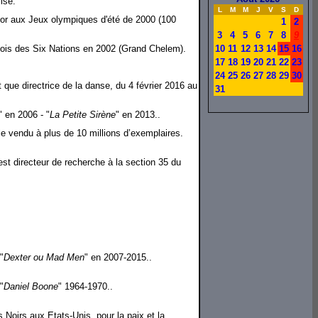
ise.
L
M
M
J
V
S
D
or aux Jeux olympiques d'été de 2000 (100
1
2
3
4
5
6
7
8
9
rnois des Six Nations en 2002 (Grand Chelem).
10
11
12
13
14
15
16
17
18
19
20
21
22
23
24
25
26
27
28
29
30
t que directrice de la danse, du 4 février 2016 au
31
" en 2006 - "
La Petite Sirène
" en 2013..
e vendu à plus de 10 millions d’exemplaires.
st directeur de recherche à la section 35 du
"
Dexter ou Mad Men
" en 2007-2015..
"
Daniel Boone
" 1964-1970..
 Noirs aux Etats-Unis, pour la paix et la