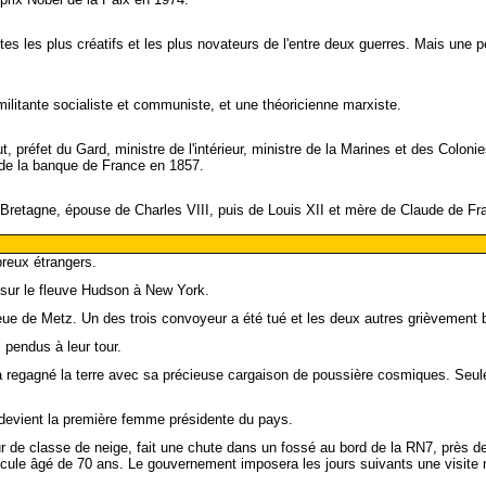
es les plus créatifs et les plus novateurs de l'entre deux guerres. Mais une pe
litante socialiste et communiste, et une théoricienne marxiste.
t, préfet du Gard, ministre de l'intérieur, ministre de la Marines et des Colo
 de la banque de France en 1857.
 de Bretagne, épouse de Charles VIII, puis de Louis XII et mère de Claude de Fr
reux étrangers.
sur le fleuve Hudson à New York.
lieue de Metz. Un des trois convoyeur a été tué et les deux autres grièvement 
 pendus à leur tour.
 regagné la terre avec sa précieuse cargaison de poussière cosmiques. Seule l
et devient la première femme présidente du pays.
r de classe de neige, fait une chute dans un fossé au bord de la RN7, près de
icule âgé de 70 ans. Le gouvernement imposera les jours suivants une visite