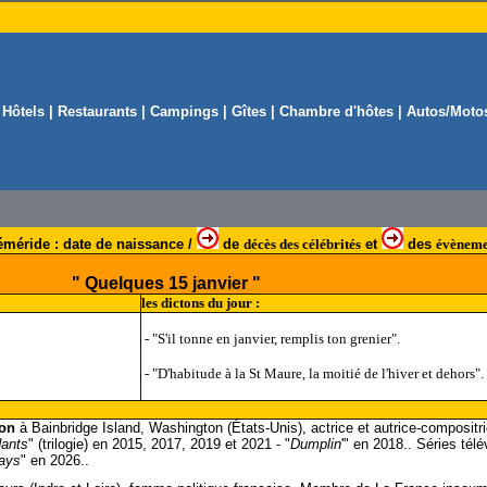
|
Hôtels
|
Restaurants
|
Campings
|
Gîtes
|
Chambre d'hôtes
|
Autos/Moto
méride : date de naissance /
de
décès des célébrités
et
des
évèneme
" Quelques 15 janvier "
les dictons du jour :
- "S'il tonne en janvier, remplis ton grenier".
- "D'habitude à la St Maure, la moitié de l'hiver et dehors".
ron
à Bainbridge Island, Washington (États-Unis), actrice et autrice-compositri
ants
" (trilogie) en 2015, 2017, 2019 et 2021 - "
Dumplin
'" en 2018.. Séries télé
ays
" en 2026..