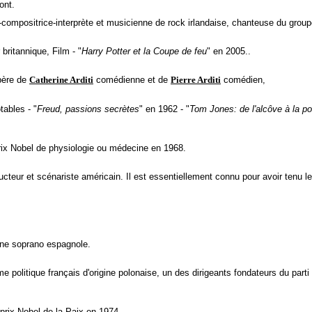
ont.
ompositrice-interprète et musicienne de rock irlandaise, chanteuse du groupe
britannique, Film - "
Harry Potter et la Coupe de feu
" en 2005..
père de
Catherine Arditi
comédienne et de
Pierre Arditi
comédien,
tables - "
Freud, passions secrètes
" en 1962 - "
Tom Jones: de l'alcôve à la p
prix Nobel de physiologie ou médecine en 1968.
ucteur et scénariste américain. Il est essentiellement connu pour avoir tenu le r
ne soprano espagnole.
 politique français d'origine polonaise, un des dirigeants fondateurs du parti 
 prix Nobel de la Paix en 1974.