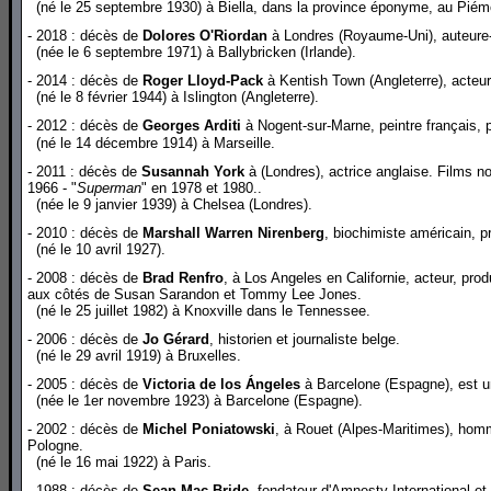
(né le 25 septembre 1930) à Biella, dans la province éponyme, au Piém
- 2018 : décès de
Dolores O'Riordan
à Londres (Royaume-Uni), auteure-c
(née le 6 septembre 1971) à Ballybricken (Irlande).
- 2014 : décès de
Roger Lloyd-Pack
à Kentish Town (Angleterre), acteur 
(né le 8 février 1944) à Islington (Angleterre).
- 2012 : décès de
Georges Arditi
à Nogent-sur-Marne, peintre français, 
(né le 14 décembre 1914) à Marseille.
- 2011 : décès de
Susannah York
à (Londres), actrice anglaise. Films no
1966 - "
Superman
" en 1978 et 1980..
(née le 9 janvier 1939) à Chelsea (Londres).
- 2010 : décès de
Marshall Warren Nirenberg
, biochimiste américain, 
(né le 10 avril 1927).
- 2008 : décès de
Brad Renfro
, à Los Angeles en Californie, acteur, prod
aux côtés de Susan Sarandon et Tommy Lee Jones.
(né le 25 juillet 1982) à Knoxville dans le Tennessee.
- 2006 : décès de
Jo Gérard
, historien et journaliste belge.
(né le 29 avril 1919) à Bruxelles.
- 2005 : décès de
Victoria de los Ángeles
à Barcelone (Espagne), est u
(née le 1er novembre 1923) à Barcelone (Espagne).
- 2002 : décès de
Michel Poniatowski
, à Rouet (Alpes-Maritimes), homme
Pologne.
(né le 16 mai 1922) à Paris.
- 1988 : décès de
Sean Mac Bride
, fondateur d'Amnesty International et