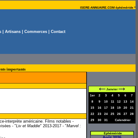
ISERE-ANNUAIRE.COM éphéméride *
s
|
Artisans
|
Commerces
|
Contact
nts importants
Janvier
1er
2
3
4
5
6
7
8
9
10
11
12
13
14
15
16
17
18
19
20
21
22
23
24
25
26
27
28
29
30
31
Calendrier
ce-interprète américaine. Films notables -
visées - "
Liv et Maddie
" 2013-2017 - "
Marvel :
Ephéméride
Août 2026