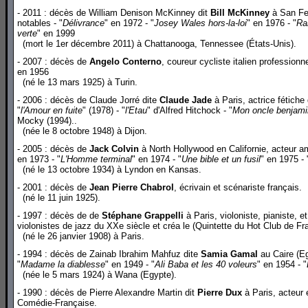
- 2011 : décès de William Denison McKinney dit
Bill McKinney
à San Fer
notables - "
Délivrance
" en 1972 - "
Josey Wales hors-la-loi
" en 1976 - "
Ra
verte
" en 1999
(mort le 1er décembre 2011) à Chattanooga, Tennessee (États-Unis).
- 2007 : décès de
Angelo Conterno
, coureur cycliste italien professionn
en 1956
(né le 13 mars 1925) à Turin.
- 2006 : décès de Claude Jorré dite
Claude Jade
à Paris, actrice fétiche
"
l'Amour en fuite
" (1978) - "
l'Etau
" d'Alfred Hitchock - "
Mon oncle benjami
Mocky (1994)..
(née le 8 octobre 1948) à Dijon.
- 2005 : décès de
Jack Colvin
à North Hollywood en Californie, acteur am
en 1973 - "
L'Homme terminal
" en 1974 - "
Une bible et un fusil
" en 1975 - 
(né le 13 octobre 1934) à Lyndon en Kansas.
- 2001 : décès de
Jean Pierre Chabrol
,
écrivain et scénariste français.
(né le 11 juin 1925).
- 1997 : décès de de
Stéphane Grappelli
à Paris, violoniste, pianiste, et
violonistes de jazz du XXe siècle et créa le (Quintette du Hot Club de F
(né le 26 janvier 1908) à Paris.
- 1994 : décès de Zainab Ibrahim Mahfuz dite
Samia Gamal
au Caire (Eg
"
Madame la diablesse
" en 1949 - "
Ali Baba et les 40 voleurs
" en 1954 - "
(née le 5 mars 1924) à Wana (Egypte).
- 1990 : décès de Pierre Alexandre Martin dit
Pierre Dux
à Paris, acteur 
Comédie-Française.