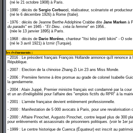
(né le 21 octobre 1908) à Paris.
- 1990 : décès de
Sergio Corbucci
, réalisateur, scénariste et producteur
(né le 6 décembre 1926) à Rome (Italie).
- 1976 : décès de Jeanne Berthe Adolphine Crabbe dite
Jane Marken
à P
du paradis
" en 1945 - "
Et Dieu.. créa la femme
" en 1956..
(née le 13 janvier 1895) à Paris.
- 1968 : décès de
Dario Moréno
, chanteur "Itsi bitsi petit bikini" - O sol
(né le 3 avril 1921) à Izmir (Turquie).
les évènements :
- 2016 : Le président français François Hollande annonce qu'il renonce à
République.
- 2007 : Election de la chinoise Zhang Zi Lin 23 ans Miss Monde.
- 2006 : Première femme à être promue au grade de colonel Isabelle Guion 
la gendarmerie.
- 2004 : Alain Juppé, Premier ministre français est condamné par la cou
et un an d'inéligibilité pour l'affaire des "emplois fictifs du RPR" à la ma
- 2001 : L'armée française devient entièrement professionnelle.
- 2000 : Manifestation de 5 000 avocats à Paris, pour une revalorisation de 
- 2000 : Affaire Pinochet, Augusto Pinochet, contre lequel plus de 300 pl
pour enlèvements et assassinats de prisonniers politiques. (voir le 1er jui
- 1999 : Le centre historique de Cuenca (Équateur) est inscrit au patri