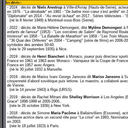
les décès :
- 2024 : décès de
Niels Arestrup
à Ville-d'Avray (Hauts-de-Seine), acteur
en 1976 - "
La dérobade
" en 1981 - "
De battre mon cœur s'est arrêté
" en 
"
Diplomatie
" en 2014 - "
Au revoir là-haut
" en 2017.. Séries télévisées - "
B
(né le 8 février 1949) à Montreuil-sous-Bois (Seine).
- 2022 : décès de Marie-Hélène Demongeot, dite
Mylène Demongeo
t à 
enfants de l'amour
" (1953) - "
Les sorcières de Salem
" de Raymond Roulea
tristesse
" en 1958 - "
La Bataille de Marathon
" en 1959 - "
Les Trois Mous
- "
36 Quai des Orfèvres
" en 2004 - "
Camping
" (série de films) en 2006-20
symboles des années 50-60.
(née le 29 septembre 1935) à Nice.
- 2019 : décès de
Henri Biancheri
à Monaco, joueur puis directeur sport
France en 1961 et 1963 avec Monaco - Vainqueur de la Coupe de France 
France en 1957 avec Angers.
(né le 30 juillet 1932 à Marseille.
- 2019 : décès de Mariss Ivars Georgs Jansons dit
Mariss Jansons
à Sa
citoyenneté d’abord soviétique puis lettone. Le maestro, a collaboré av
de Vienne.
(né le 14 janvier 1943) à Riga (URSS).
- 2019 : décès de Rachel Mitrani dite
Shelley Morrison
à Los Angeles (Et
Grace
" 1998-1999 et 2005-2006..
(née le 26 octobre 1936) à New York.
- 2018 : décès de Simone
Maria Pacôme
à Ballainvilliers (Essonne), ac
meilleure actrice dans un second rôle pour "
La crise
" en 1993, Nominatio
en 2003.
(née le 18 juillet 1923) à Paris.