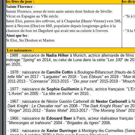
les fêtes du jour :
les dict
Sainte Florence
:
Sainte Florence, soeur de trois autre saints dont Isidore de Séville.
Vécut en Espagne au VIIe siècle.
- "Si à 
Saint Eloi, patron des orfèvres, né à Chaptelat (Haute-Vienne) vers 588,
mort à Noyron (Oise) en 660, populaire depuis longtemps grâce à la
chanson du bon roi Dagobert qui avait mis sa culotte à l'envers.
- "A la 
Ainsi que les
:
St Eloi, Sts Diodore et Marien
Les naissances :
l
- 1988 : naissance de
Nadia Hilker
à Munich, actrice allemande de films 
métrage "
Spring
" en 2014, ou celui de Luna dans la série "
Les 100
" de 20
en 2020..
- 1978 : naissance de
Camille Cottin
à Boulogne-Billancourt (Hauts-de-S
telle fille
" en 2017 - "
Larguées
" en 2018 - "
Les Éblouis
" en 2019 - "
Mon lé
2011-2013 - "
Connasse
" 2013-2015 - "
Dix pour cent
" 2015-2019 - "
Mouch
- 1977 : naissance de
Sophie Guillemin
à Paris, actrice française. "
L'E
"
L'Avion
" en 2005 - "
La tête en friche
" en 2010..
- 1967 : naissance de Néstor Gastón Carbonell dit
Nestor Carbonell
à Ne
Dark Knight : Le Chevalier noir
" en 2008 - "
The Dark Knight Rises
" en 20
"
Ringer
" 2011-2012 - "
Bates Motel
" 2013-2017 - "
The Morning Show
" 201
- 1966 : naissance de
Edouard Baer
à Paris, acteur réalisateur français 
"
Mensonges et trahisons
" 2004 - "
Brigades du tigres
" 2006.
- 1963 : naissance de
Xavier Durringer
à Montigny-lès-Cormeilles (Seine)