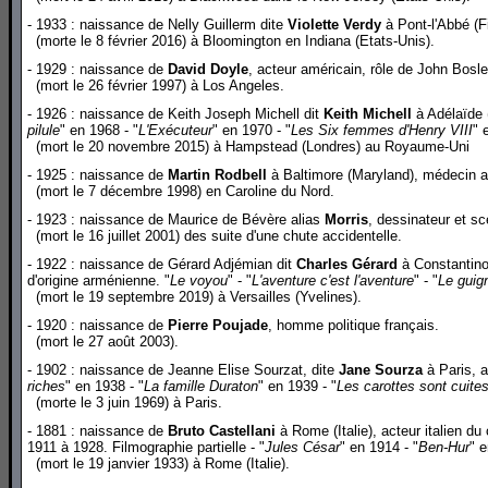
- 1933 : naissance de Nelly Guillerm dite
Violette Verdy
à Pont-l'Abbé (Fi
(morte le 8 février 2016) à Bloomington en Indiana (Etats-Unis).
- 1929 : naissance de
David Doyle
, acteur américain, rôle de John Bosle
(mort le 26 février 1997) à Los Angeles.
- 1926 : naissance de Keith Joseph Michell dit
Keith Michell
à Adélaïde (
pilule
" en 1968 - "
L'Exécuteur
" en 1970 - "
Les Six femmes d'Henry VIII
" 
(mort le 20 novembre 2015) à Hampstead (Londres) au Royaume-Uni
.
- 1925 : naissance de
Martin Rodbell
à Baltimore (Maryland), médecin a
(mort le 7 décembre 1998) en Caroline du Nord.
- 1923 : naissance de Maurice de Bévère alias
Morris
, dessinateur et s
(mort le 16 juillet 2001) des suite d'une chute accidentelle.
- 1922 : naissance de Gérard Adjémian dit
Charles Gérard
à Constantinop
d'origine arménienne. "
Le voyou
" - "
L'aventure c'est l'aventure
" - "
Le guig
(mort le 19 septembre 2019) à Versailles (Yvelines).
- 1920 : naissance de
Pierre Poujade
, homme politique français.
(mort le 27 août 2003).
- 1902 : naissance de Jeanne Elise Sourzat, dite
Jane Sourza
à Paris, a
riches
" en 1938 - "
La famille Duraton
" en 1939 - "
Les carottes sont cuite
(morte le 3 juin 1969) à Paris.
- 1881 : naissance de
Bruto Castellani
à Rome (Italie), acteur italien d
1911 à 1928. Filmographie partielle - "
Jules César
" en 1914 - "
Ben-Hur
" e
(mort le 19 janvier 1933) à Rome (Italie).