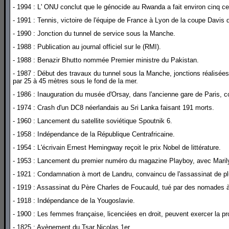
- 1994 : L' ONU conclut que le génocide au Rwanda a fait environ cinq ce
- 1991 : Tennis, victoire de l'équipe de France à Lyon de la coupe Davis 
- 1990 : Jonction du tunnel de service sous la Manche.
- 1988 : Publication au journal officiel sur le (RMI).
- 1988 : Benazir Bhutto nommée Premier ministre du Pakistan.
- 1987 : Début des travaux du tunnel sous la Manche, jonctions réalisées
par 25 à 45 mètres sous le fond de la mer.
- 1986 : Inauguration du musée d'Orsay, dans l'ancienne gare de Paris, c
- 1974 : Crash d'un DC8 néerlandais au Sri Lanka faisant 191 morts.
- 1960 : Lancement du satellite soviétique Spoutnik 6.
- 1958 : Indépendance de la République Centrafricaine.
- 1954 : L'écrivain Ernest Hemingway reçoit le prix Nobel de littérature.
- 1953 : Lancement du premier numéro du magazine Playboy, avec Maril
- 1921 : Condamnation à mort de Landru, convaincu de l'assassinat de p
- 1919 : Assassinat du Père Charles de Foucauld, tué par des nomades à
- 1918 : Indépendance de la Yougoslavie.
- 1900 : Les femmes française, licenciées en droit, peuvent exercer la pr
- 1825 : Avènement du Tsar Nicolas 1er.