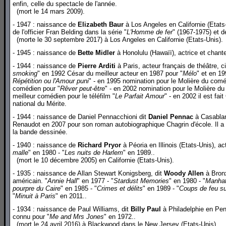
enfin, celle du spectacle de l'année.
(mort le 14 mars 2009).
- 1947 : naissance de
Elizabeth Baur
à Los Angeles en Californie (Etats-
de l'officier Fran Belding dans la série "
L'Homme de fer
" (1967-1975) et d
(morte le 30 septembre 2017) à Los Angeles en Californie (Etats-Unis).
- 1945 : naissance de
Bette Midler
à Honolulu (Hawaïï), actrice et chant
- 1944 : naissance de
Pierre Arditi
à Paris, acteur français de théâtre, c
smoking
" en 1992 César du meilleur acteur en 1987 pour "
Mélo
" et en 19
Répétition ou l'Amour puni
" - en 1995 nomination pour le Molière du comé
comédien pour "
Rêver peut-être
" - en 2002 nomination pour le Molière d
meilleur comédien pour le téléfilm "
Le Parfait Amour
" - en 2002 il est fai
national du Mérite.
- 1944 : naissance de Daniel Pennacchioni dit
Daniel Pennac
à Casablanc
Renaudot en 2007 pour son roman autobiographique Chagrin d'école. Il a é
la bande dessinée.
- 1940 : naissance de
Richard Pryor
à Péoria en Illinois (Etats-Unis), a
malle
" en 1980 - "
Les nuits de Harlem
" en 1989..
(mort le 10 décembre 2005) en Californie (Etats-Unis).
- 1935 : naissance de Allan Stewart Konigsberg, dit
Woody Allen
à Bro
américain. "
Annie Hall
" en 1977 - "
Stardust Memories
" en 1980 - "
Manhat
pourpre du Caire
" en 1985 - "
Crimes et délits
" en 1989 - "
Coups de feu s
"
Minuit à Paris
" en 2011..
- 1934 : naissance de Paul Williams, dit
Billy Paul
à Philadelphie en Pen
connu pour "
Me and Mrs Jones
" en 1972..
(mort le 24 avril 2016) à Blackwood dans le New Jersey (Etats-Unis).