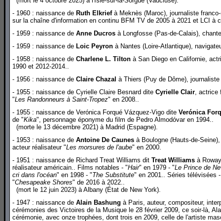
(mort le 4 octobre 2025) à l'Isle-sur-la-Sorgue (Vaucluse).
- 1960 : naissance de
Ruth Elkrief
à Meknès (Maroc), journaliste franco-m
sur la chaîne d'information en continu BFM TV de 2005 à 2021 et LCI à 
- 1959 : naissance de
Anne Ducros
à Longfosse (Pas-de-Calais), chante
- 1959 : naissance de
Loic Peyron
à Nantes (Loire-Atlantique), navigateu
- 1958 : naissance de
Charlene L. Tilton
à San Diego en Californie, actr
1990 et 2012-2014..
- 1956 : naissance de
Claire Chazal
à Thiers (Puy de Dôme), journaliste f
- 1955 : naissance de Cyrielle Claire Besnard dite
Cyrielle Clair
, actrice
"
Les Randonneurs à Saint-Tropez
" en 2008..
- 1955 : naissance de Verónica Forqué Vázquez-Vigo dite
Verónica For
de "
Kika
", personnage éponyme du film de Pedro Almodóvar en 1994..
(morte le 13 décembre 2021) à Madrid (Espagne).
- 1953 : naissance de
Antoine De Caunes
à Boulogne (Hauts-de-Seine), a
acteur réalisateur "
Les morsures de l'aube
" en 2000.
- 1951 : naissance de Richard Treat Williams dit
Treat Williams
à Rowayt
réalisateur américain.. Films notables - "
Hair
" en 1979 - "
Le Prince de N
cri dans l'océan
" en 1998 - "
The Substitute
" en 2001.. Séries télévisées -
"
Chesapeake Shores
" de 2016 à 2022..
(mort le 12 juin 2023) à Albany (État de New York).
- 1947 : naissance de
Alain Bashung
à Paris, auteur, compositeur, interpr
cérémonies des Victoires de la Musique le 28 février 2009, ce soir-là, Alai
cérémonie, avec onze trophées, dont trois en 2009, celle de l'artiste mascu