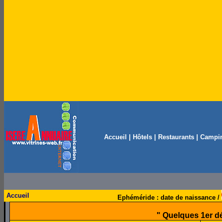
Accueil
|
Hôtels
|
Restaurants
|
Campi
Accueil
Ephéméride : date de naissance /
" Quelques 1er d