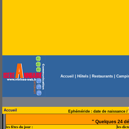
Accueil
|
Hôtels
|
Restaurants
|
Campi
Accueil
Ephéméride : date de naissance /
" Quelques 24 d
les fêtes du jour :
les dict