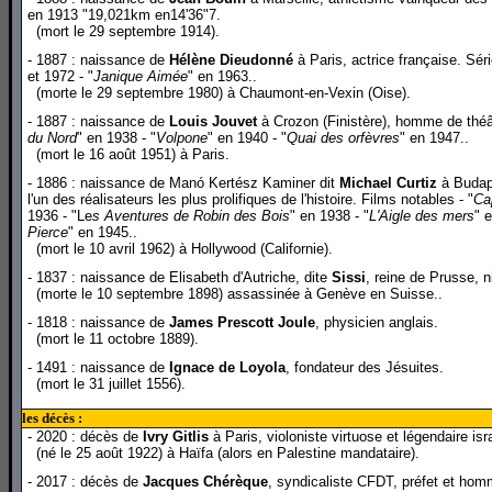
en 1913 "19,021km en14'36"7.
(mort le 29 septembre 1914).
- 1887 : naissance de
Hélène Dieudonné
à Paris, actrice française. Séri
et 1972 - "
Janique Aimée
" en 1963..
(morte le 29 septembre 1980) à Chaumont-en-Vexin (Oise).
- 1887 : naissance de
Louis Jouvet
à Crozon (Finistère), homme de théât
du Nord
" en 1938 - "
Volpone
" en 1940 - "
Quai des orfèvres
" en 1947..
(mort le 16 août 1951) à Paris.
- 1886 : naissance de Manó Kertész Kaminer dit
Michael Curtiz
à Budape
l'un des réalisateurs les plus prolifiques de l'histoire. Films notables - "
Ca
1936 - "Le
s Aventures de Robin des Bois
" en 1938 - "
L'Aigle des mers
" 
Pierce
" en 1945..
(mort le 10 avril 1962) à Hollywood (Californie).
- 1837 : naissance de Elisabeth d'Autriche, dite
Sissi
, reine de Prusse, n
(morte le 10 septembre 1898) assassinée à Genève en Suisse..
- 1818 : naissance de
James Prescott Joule
, physicien anglais.
(mort le 11 octobre 1889).
- 1491 : naissance de
Ignace de Loyola
, fondateur des Jésuites.
(mort le 31 juillet 1556).
les décès :
- 2020 : décès de
Ivry Gitlis
à Paris, violoniste virtuose et légendaire is
(né le 25 août 1922) à Haïfa (alors en Palestine mandataire).
- 2017 : décès de
Jacques Chérèque
, syndicaliste CFDT, préfet et homm