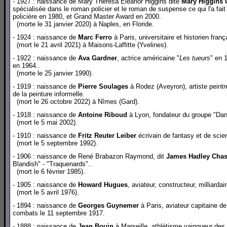
- 1927 : naissance de Mary Theresa Eleanor Higgins dite
Mary Higgins 
spécialisée dans le roman policier et le roman de suspense ce qui l'a fait
policière en 1980, et Grand Master Award en 2000.
(morte le 31 janvier 2020) à Naples, en Floride.
- 1924 : naissance de
Marc Ferro
à Paris, universitaire et historien franç
(mort le 21 avril 2021) à Maisons-Laffitte (Yvelines).
- 1922 : naissance de
Ava Gardner
, actrice américaine "
Les tueurs
" en 
en 1964..
(morte le 25 janvier 1990).
- 1919 : naissance de
Pierre Soulages
à Rodez (Aveyron), artiste peintre
de la peinture informelle.
(mort le 26 octobre 2022) à Nîmes (Gard).
- 1918 : naissance de
Antoine Riboud
à Lyon, fondateur du groupe "Da
(mort le 5 mai 2002).
- 1910 : naissance de
Fritz Reuter Leiber
écrivain de fantasy et de scien
(mort le 5 septembre 1992).
- 1906 : naissance de René Brabazon Raymond, dit
James Hadley Cha
Blandish" - "Traquenards"..
(mort le 6 février 1985).
- 1905 : naissance de
Howard Hugues
, aviateur, constructeur, milliardai
(mort le 5 avril 1976).
- 1894 : naissance de
Georges Guynemer
à Paris, aviateur capitaine de
combats le 11 septembre 1917.
- 1888 : naissance de
Jean Bouin
à Marseille, athlétisme vainqueur de