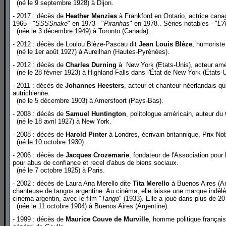
(né le 9 septembre 1928) à Dijon.
- 2017 : décès de
Heather Menzies
à Frankford en Ontario, actrice cana
1965 - "
SSSSnake
" en 1973 - "
Piranhas
" en 1978.. Séries notables - "
L'Â
(née le 3 décembre 1949) à Toronto (Canada).
- 2012 : décès de Loulou Blèze-Pascau dit
Jean Louis Blèze
, humoriste
(né le 1er août 1927) à Aureilhan (Hautes-Pyrénées).
- 2012 : décès de
Charles Durning
à New York (Etats-Unis), acteur amé
(né le 28 février 1923) à Highland Falls dans l'État de New York (Etats-U
- 2011 : décès de
Johannes Heesters
, acteur et chanteur néerlandais qu
autrichienne.
(né le 5 décembre 1903) à Amersfoort (Pays-Bas).
- 2008 : décès de
Samuel Huntington
, politologue américain, auteur du 
(né le 18 avril 1927) à New York.
- 2008 : décès de
Harold Pinter
à Londres, écrivain britannique, Prix Nob
(né le 10 octobre 1930).
- 2006 : décès de
Jacques Crozemarie
, fondateur de l'Association pou
pour abus de confiance et recel d'abus de biens sociaux.
(né le 7 octobre 1925) à Paris.
- 2002 : décès de Laura Ana Merello dite
Tita Merello
à Buenos Aires (Ar
chanteuse de tangos argentine. Au cinéma, elle laisse une marque indéléb
cinéma argentin, avec le film "
Tango
" (1933). Elle a joué dans plus de 20
(née le 11 octobre 1904) à Buenos Aires (Argentine).
- 1999 : décès de
Maurice Couve de Murville
, homme politique françai