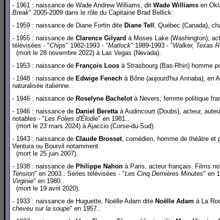
- 1961 : naissance de Wade Andrew Williams, dit
Wade Williams
en Okla
Break
" 2005-2009 dans le rôle du Capitaine Brad Bellick.
- 1959 : naissance de Diane Fortin dite
Diane Tell
, Québec (Canada), ch
- 1955 : naissance de
Clarence Gilyard
à Moses Lake (Washington), acte
télévisées - "
Chips
" 1982-1993 - "
Matlock
" 1989-1993 - "
Walker, Texas R
(mort le 28 novembre 2022) à Las Vegas (Nevada).
- 1953 : naissance de
François Loos
à Strasbourg (Bas-Rhin) homme poli
- 1948 : naissance de
Edwige Fenech
à Bône (aujourd'hui Annaba), en Alg
naturalisée italienne.
- 1946 : naissance de
Roselyne Bachelot
à Nevers, femme politique fr
- 1946 : naissance de
Daniel Beretta
à Audincourt (Doubs), acteur, auteur
notables - "
Les Folies d'Élodie
" en 1981..
(mort le 23 mars 2024) à Ajaccio (Corse-du-Sud).
- 1943 : naissance de
Claude Brosset
, comédien, homme de théâtre et 
Ventura ou Bourvil notamment.
(mort le 25 juin 2007).
- 1938 : naissance de
Philippe Nahon
à Paris, acteur français. Films no
Tension
" en 2003.. Séries télévisées - "
Les Cinq Dernières Minutes
" en 1
Virginie
" en 1980..
(mort le 19 avril 2020).
- 1933 : naissance de Huguette, Noëlle Adam dite
Noëlle Adam
à La Roch
cheveu sur la soupe
" en 1957..