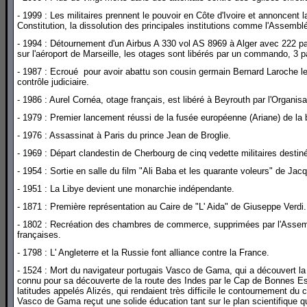
- 1999 : Les militaires prennent le pouvoir en Côte d'Ivoire et annoncent l
Constitution, la dissolution des principales institutions comme l'Assembl
- 1994 : Détournement d'un Airbus A 330 vol AS 8969 à Alger avec 222 p
sur l'aéroport de Marseille, les otages sont libérés par un commando, 3 
- 1987 : Ecroué pour avoir abattu son cousin germain Bernard Laroche le
contrôle judiciaire.
- 1986 : Aurel Cornéa, otage français, est libéré à Beyrouth par l'Organisat
- 1979 : Premier lancement réussi de la fusée européenne (Ariane) de la 
- 1976 : Assassinat à Paris du prince Jean de Broglie.
- 1969 : Départ clandestin de Cherbourg de cinq vedette militaires destiné
- 1954 : Sortie en salle du film "Ali Baba et les quarante voleurs" de Ja
- 1951 : La Libye devient une monarchie indépendante.
- 1871 : Première représentation au Caire de "L' Aida" de Giuseppe Verdi.
- 1802 : Recréation des chambres de commerce, supprimées par l'Assembl
françaises.
- 1798 : L' Angleterre et la Russie font alliance contre la France.
- 1524 : Mort du navigateur portugais Vasco de Gama, qui a découvert la
connu pour sa découverte de la route des Indes par le Cap de Bonnes Es
latitudes appelés Alizés, qui rendaient très difficile le contournement du 
Vasco de Gama reçut une solide éducation tant sur le plan scientifique qu