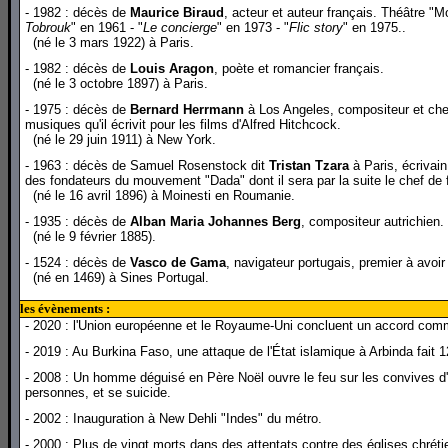
- 1982 : décès de
Maurice Biraud
, acteur et auteur français. Théâtre "M
Tobrouk
" en 1961 - "
Le concierge
" en 1973 - "
Flic story
" en 1975..
(né le 3 mars 1922) à Paris.
- 1982 : décès de
Louis Aragon
, poète et romancier français.
(né le 3 octobre 1897) à Paris.
- 1975 : décès de
Bernard Herrmann
à Los Angeles, compositeur et chef 
musiques qu'il écrivit pour les films d'Alfred Hitchcock.
(né le 29 juin 1911) à New York.
- 1963 : décès de Samuel Rosenstock dit
Tristan Tzara
à Paris, écrivain
des fondateurs du mouvement "Dada" dont il sera par la suite le chef de f
(né le 16 avril 1896) à Moinesti en Roumanie.
- 1935 : décès de
Alban Maria Johannes Berg
, compositeur autrichien.
(né le 9 février 1885).
- 1524 : décès de
Vasco de Gama
, navigateur portugais, premier à avoir 
(né en 1469) à Sines Portugal.
les évènements :
- 2020 : l'Union européenne et le Royaume-Uni concluent un accord commer
- 2019 : Au Burkina Faso, une attaque de l'État islamique à Arbinda fait 
- 2008 : Un homme déguisé en Père Noël ouvre le feu sur les convives d'
personnes, et se suicide.
- 2002 : Inauguration à New Dehli "Indes" du métro.
- 2000 : Plus de vingt morts dans des attentats contre des églises chrét