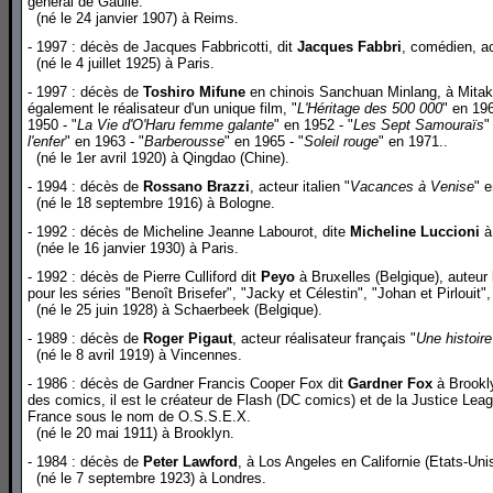
général de Gaulle.
(né le 24 janvier 1907) à Reims.
- 1997 : décès de Jacques Fabbricotti, dit
Jacques Fabbri
, comédien, ac
(né le 4 juillet 1925) à Paris.
- 1997 : décès de
Toshiro Mifune
en chinois Sanchuan Minlang, à Mitaka
également le réalisateur d'un unique film, "
L'Héritage des 500 000
" en 196
1950 - "
La Vie d'O'Haru femme galante
" en 1952 - "
Les Sept Samouraïs
"
l'enfer
" en 1963 - "
Barberousse
" en 1965 - "
Soleil rouge
" en 1971..
(né le 1er avril 1920) à Qingdao (Chine).
- 1994 : décès de
Rossano Brazzi
, acteur italien "
Vacances à Venise
" e
(né le 18 septembre 1916) à Bologne.
- 1992 : décès de Micheline Jeanne Labourot, dite
Micheline Luccioni
à 
(née le 16 janvier 1930) à Paris.
- 1992 : décès de Pierre Culliford dit
Peyo
à Bruxelles (Belgique), auteu
pour les séries "Benoît Brisefer", "Jacky et Célestin", "Johan et Pirlouit
(né le 25 juin 1928) à Schaerbeek (Belgique).
- 1989 : décès de
Roger Pigaut
, acteur réalisateur français "
Une histoir
(né le 8 avril 1919) à Vincennes.
- 1986 : décès de Gardner Francis Cooper Fox dit
Gardner Fox
à Brookly
des comics, il est le créateur de Flash (DC comics) et de la Justice Leag
France sous le nom de O.S.S.E.X.
(né le 20 mai 1911) à Brooklyn.
- 1984 : décès de
Peter Lawford
, à Los Angeles en Californie (Etats-Uni
(né le 7 septembre 1923) à Londres.