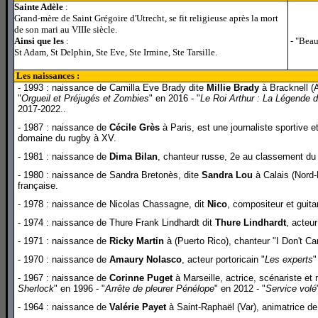
Sainte Adèle
:
Grand-mère de Saint Grégoire d'Utrecht, se fit religieuse après la mort
de son mari au VIIIe siècle.
Ainsi que les
:
- "Beau
St Adam, St Delphin, Ste Eve, Ste Irmine, Ste Tarsille.
Les naissances :
l
- 1993 : naissance de Camilla Eve Brady dite
Millie Brady
à Bracknell (A
"
Orgueil et Préjugés et Zombies
" en 2016 - "
Le Roi Arthur : La Légende d
2017-2022..
- 1987 : naissance de
Cécile Grès
à Paris, est une journaliste sportive e
domaine du rugby à XV.
- 1981 : naissance de
Dima Bilan
, chanteur russe, 2e au classement du
- 1980 : naissance de Sandra Bretonès, dite
Sandra Lou
à Calais (Nord-
française.
- 1978 : naissance de Nicolas Chassagne, dit
Nico
, compositeur et guitar
- 1974 : naissance de Thure Frank Lindhardt dit
Thure Lindhardt
, acteur
- 1971 : naissance de
Ricky Martin
à (Puerto Rico), chanteur "I Don't Ca
- 1970 : naissance de
Amaury Nolasco
, acteur portoricain "
Les experts
"
- 1967 : naissance de
Corinne Puget
à Marseille, actrice, scénariste et
Sherlock
" en 1996 - "
Arrête de pleurer Pénélope
" en 2012 - "
Service volé
- 1964 : naissance de
Valérie Payet
à Saint-Raphaël (Var), animatrice de 