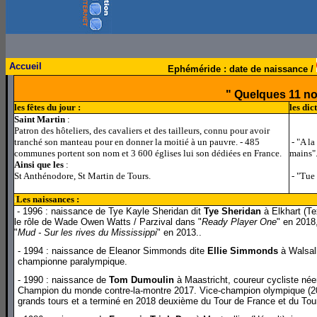
Accueil
Ephéméride : date de naissance /
" Quelques 11 n
les fêtes du jour :
les dic
Saint Martin
:
Patron des hôteliers, des cavaliers et des tailleurs, connu pour avoir
tranché son manteau pour en donner la moitié à un pauvre. - 485
- "A la
communes portent son nom et 3 600 églises lui son dédiées en France.
mains"
Ainsi que les
:
St Anthénodore, St Martin de Tours.
- "Tue 
Les naissances :
l
- 1996 : naissance de Tye Kayle Sheridan dit
Tye Sheridan
à Elkhart (Te
le rôle de Wade Owen Watts / Parzival dans "
Ready Player One
" en 2018
"
Mud - Sur les rives du Mississippi
" en 2013..
- 1994 : naissance de Eleanor Simmonds dite
Ellie Simmonds
à Walsall
championne paralympique.
- 1990 : naissance de
Tom Dumoulin
à Maastricht, coureur cycliste néer
Champion du monde contre-la-montre 2017. Vice-champion olympique (2016
grands tours et a terminé en 2018 deuxième du Tour de France et du Tour 