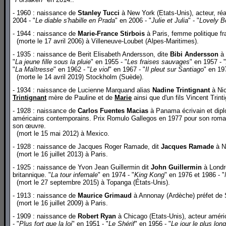
- 1960 : naissance de
Stanley Tucci
à New York (Etats-Unis), acteur, réa
2004 - "
Le diable s'habille en Prada
" en 2006 - "
Julie et Julia
" - "
Lovely B
- 1944 : naissance de
Marie-France Stirbois
à Paris, femme politique fr
(morte le 17 avril 2006) à Villeneuve-Loubet (Alpes-Maritimes).
- 1935 : naissance de Berit Elisabeth Andersson, dite
Bibi Andersson
à 
"
La jeune fille sous la pluie
" en 1955 - "
Les fraises sauvages
" en 1957 - "
"
La Maîtresse
" en 1962 - "
Le viol
" en 1967 - "
Il pleut sur Santiago
" en 19
(morte le 14 avril 2019) Stockholm (Suède).
- 1934 : naissance de Lucienne Marquand alias
Nadine Trintignant
à Nic
Trintignant
mère de Pauline et de
Marie
ainsi que d'un fils Vincent Trint
- 1928 : naissance de
Carlos Fuentes Macias
à Panama écrivain et diplom
américains contemporains. Prix Romulo Gallegos en 1977 pour son roman
son œuvre.
(mort le 15 mai 2012) à Mexico.
- 1928 : naissance de Jacques Roger Ramade, dit
Jacques Ramade
à No
(mort le 16 juillet 2013) à Paris.
- 1925 : naissance de Yvon Jean Guillermin dit
John Guillermin
à Londre
britannique. "
La tour infernale
" en 1974 - "
King Kong
" en 1976 et 1986 - "
(mort le 27 septembre 2015) à Topanga (États-Unis).
- 1913 : naissance de
Maurice Grimaud
à Annonay (Ardèche) préfet de 
(mort le 16 juillet 2009) à Paris.
- 1909 : naissance de
Robert Ryan
à Chicago (Etats-Unis), acteur améric
- "
Plus fort que la loi
" en 1951 - "
Le Shérif
" en 1956 - "
Le jour le plus long