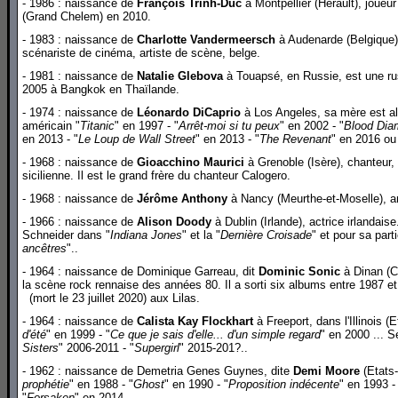
- 1986 : naissance de
François Trinh-Duc
à Montpellier (Hérault), joueu
(Grand Chelem) en 2010.
- 1983 : naissance de
Charlotte Vandermeersch
à Audenarde (Belgique),
scénariste de cinéma, artiste de scène, belge.
- 1981 : naissance de
Natalie Glebova
à Touapsé, en Russie, est une rus
2005 à Bangkok en Thaïlande.
- 1974 : naissance de
Léonardo DiCaprio
à Los Angeles, sa mère est al
américain "
Titanic
" en 1997 - "
Arrêt-moi si tu peux
" en 2002 - "
Blood Dia
en 2013 - "
Le Loup de Wall Street
" en 2013 - "
The Revenant
" en 2016 ou 
- 1968 : naissance de
Gioacchino Maurici
à Grenoble (Isère), chanteur, 
sicilienne. Il est le grand frère du chanteur Calogero.
- 1968 : naissance de
Jérôme Anthony
à Nancy (Meurthe-et-Moselle), an
- 1966 : naissance de
Alison Doody
à Dublin (Irlande), actrice irlandais
Schneider dans "
Indiana Jones
" et la "
Dernière Croisade
" et pour sa parti
ancêtres
"..
- 1964 : naissance de Dominique Garreau, dit
Dominic Sonic
à Dinan (Cô
la scène rock rennaise des années 80. Il a sorti six albums entre 1987 e
(mort le 23 juillet 2020) aux Lilas.
- 1964 : naissance de
Calista Kay Flockhart
à Freeport, dans l'Illinois (
d'été
" en 1999 - "
Ce que je sais d'elle... d'un simple regard
" en 2000 ... S
Sisters
" 2006-2011 - "
Supergirl
" 2015-201?..
- 1962 : naissance de Demetria Genes Guynes, dite
Demi Moore
(Etats-
prophétie
" en 1988 - "
Ghost
" en 1990 - "
Proposition indécente
" en 1993 -
"
Forsaken
" en 2014..