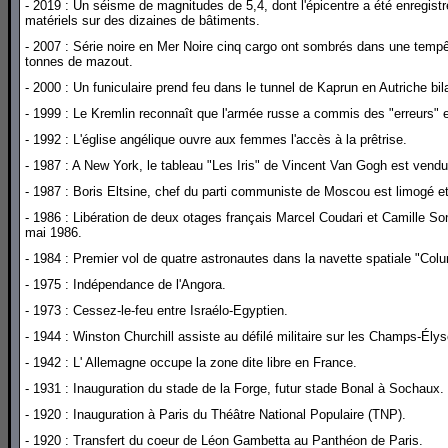
- 2019 : Un séisme de magnitudes de 5,4, dont l'épicentre a été enregistr
matériels sur des dizaines de bâtiments.
- 2007 : Série noire en Mer Noire cinq cargo ont sombrés dans une tempê
tonnes de mazout.
- 2000 : Un funiculaire prend feu dans le tunnel de Kaprun en Autriche bi
- 1999 : Le Kremlin reconnaît que l'armée russe a commis des "erreurs" 
- 1992 : L'église angélique ouvre aux femmes l'accès à la prêtrise.
- 1987 : A New York, le tableau "Les Iris" de Vincent Van Gogh est vendu 
- 1987 : Boris Eltsine, chef du parti communiste de Moscou est limogé e
- 1986 : Libération de deux otages français Marcel Coudari et Camille So
mai 1986.
- 1984 : Premier vol de quatre astronautes dans la navette spatiale "Col
- 1975 : Indépendance de l'Angora.
- 1973 : Cessez-le-feu entre Israélo-Egyptien.
- 1944 : Winston Churchill assiste au défilé militaire sur les Champs-Ély
- 1942 : L' Allemagne occupe la zone dite libre en France.
- 1931 : Inauguration du stade de la Forge, futur stade Bonal à Sochaux.
- 1920 : Inauguration à Paris du Théâtre National Populaire (TNP).
- 1920 : Transfert du coeur de Léon Gambetta au Panthéon de Paris.