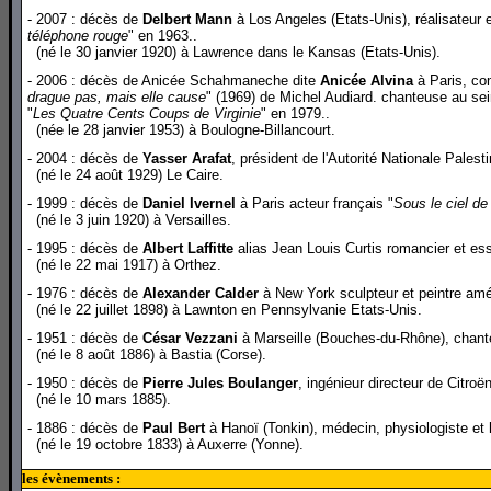
- 2007 : décès de
Delbert Mann
à Los Angeles (Etats-Unis), réalisateur 
téléphone rouge
" en 1963..
(né le 30 janvier 1920) à Lawrence dans le Kansas (Etats-Unis).
- 2006 : décès de Anicée Schahmaneche dite
Anicée Alvina
à Paris, co
drague pas, mais elle cause
" (1969) de Michel Audiard. chanteuse au sein
"
Les Quatre Cents Coups de Virginie
" en 1979..
(née le 28 janvier 1953) à Boulogne-Billancourt.
- 2004 : décès de
Yasser Arafat
, président de l'Autorité Nationale Palest
(né le 24 août 1929) Le Caire.
- 1999 : décès de
Daniel Ivernel
à Paris acteur français "
Sous le ciel de
(né le 3 juin 1920) à Versailles.
- 1995 : décès de
Albert Laffitte
alias Jean Louis Curtis romancier et es
(né le 22 mai 1917) à Orthez.
- 1976 : décès de
Alexander Calder
à New York sculpteur et peintre amér
(né le 22 juillet 1898) à Lawnton en Pennsylvanie Etats-Unis.
- 1951 : décès de
César Vezzani
à Marseille (Bouches-du-Rhône), chante
(né le 8 août 1886) à Bastia (Corse).
- 1950 : décès de
Pierre Jules Boulanger
, ingénieur directeur de Citroë
(né le 10 mars 1885).
- 1886 : décès de
Paul Bert
à Hanoï (Tonkin), médecin, physiologiste et 
(né le 19 octobre 1833) à Auxerre (Yonne).
les évènements :