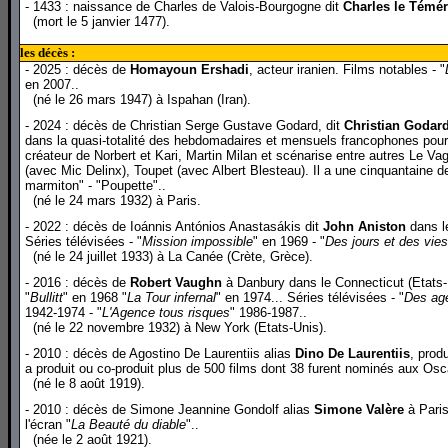
- 1433 : naissance de Charles de Valois-Bourgogne dit
Charles le Témér
(mort le 5 janvier 1477).
les décès :
- 2025 : décès de
Homayoun Ershadi
, acteur iranien. Films notables - "
en 2007..
(né le 26 mars 1947) à Ispahan (Iran).
- 2024 : décès de Christian Serge Gustave Godard, dit
Christian Godar
dans la quasi-totalité des hebdomadaires et mensuels francophones pour
créateur de Norbert et Kari, Martin Milan et scénarise entre autres Le Va
(avec Mic Delinx), Toupet (avec Albert Blesteau). Il a une cinquantaine d
marmiton" - "Poupette"..
(né le 24 mars 1932) à Paris.
- 2022 : décès de Ioánnis Antónios Anastasákis dit
John Aniston
dans le
Séries télévisées - "
Mission impossible
" en 1969 - "
Des jours et des vies
(né le 24 juillet 1933) à La Canée (Crète, Grèce).
- 2016 : décès de
Robert Vaughn
à Danbury dans le Connecticut (Etats-U
"
Bullitt
" en 1968 "
La Tour infernal
" en 1974... Séries télévisées - "
Des age
1942-1974 - "
L'Agence tous risques
" 1986-1987..
(né le 22 novembre 1932) à New York (Etats-Unis).
- 2010 : décès de Agostino De Laurentiis alias
Dino De Laurentiis
, prod
a produit ou co-produit plus de 500 films dont 38 furent nominés aux Osc
(né le 8 août 1919).
- 2010 : décès de Simone Jeannine Gondolf alias
Simone Valère
à Paris
l'écran "
La Beauté du diable
"..
(née le 2 août 1921).