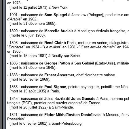
en 1973..
(mort le 11 juillet 1973) à New York.
- 1901 : naissance de
Sam Spiegel
à Jaroslaw (Pologne), producteur amé
d'Arabie
" en 1962..
(mort le 31 décembre 1985).
- 1899 : naissance de
Marcelle Auclair
à Montluçon écrivain française, 
(morte le 6 juin 1983).
- 1898 : naissance de
René Clair
à Paris, metteur en scène, dialoguiste
"
Entr'acte
" en 1924 - "
Le million
" en 1931 - "
C'est arrivée demain
" en 1944
en 1965..
(mort le 15 mars 1981) à Neuilly-sur-Seine.
- 1885 : naissance de
George Patton
à San Gabriel (Etats-Unis), militair
(mort le 21 décembre 1945).
- 1883 : naissance de
Ernest Ansermet
, chef d'orchestre suisse.
(mort le 20 février 1969).
- 1863 : naissance de
Paul Signac
, peintre paysagiste, pointillisme Né
(mort le 15 août 1935) à Paris.
- 1845 : naissance de Jules Bazile dit
Jules Guesde
à Paris, homme polit
français (POF), premier parti ouvrier organisé de France.
(mort le 28 juillet 1922) à Saint-Mandé.
- 1821 : naissance de
Fédor Mikhaïlovitch Dostoïevski
à Moscou, écriva
Possédés"..
(mort le 6 février 1881) à Saint-Pétersbourg.