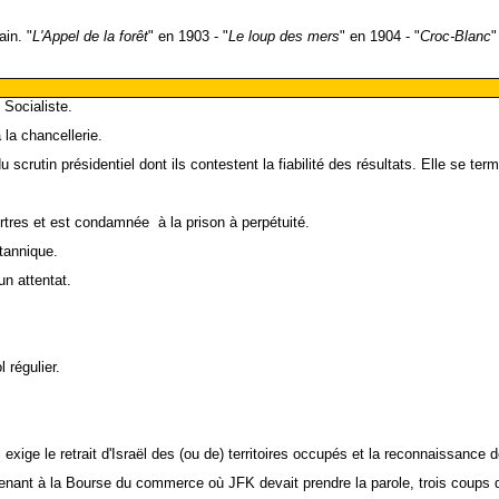
ain. "
L'Appel de la forêt
" en 1903 - "
Le loup des mers
" en 1904 - "
Croc-Blanc
"
 Socialiste.
la chancellerie.
scrutin présidentiel dont ils contestent la fiabilité des résultats. Elle se te
tres et est condamnée à la prison à perpétuité.
tannique.
un attentat.
 régulier.
exige le retrait d'Israël des (ou de) territoires occupés et la reconnaissance 
nant à la Bourse du commerce où JFK devait prendre la parole, trois coups de