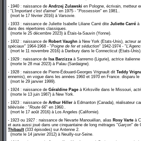
- 1940 : naissance de
Andrzej Zulawski
en Pologne, écrivain, metteur en
: "
L'Important c'est d'aimer
" en 1975 - "
Possession
" en 1981..
(mort le 17 février 2016) à Varsovie.
- 1933 : naissance de Juliette Isabelle Liliane Carré dite
Juliette Carré
à 
dans des répertoires classiques.
(morte le 25 décembre 2023) à Étais-la-Sauvin (Yonne).
- 1932 : naissance de
Robert Vaughn
à New York (Etats-Unis), acteur a
spéciaux
" 1964-1968 - "
Poigne de fer et séduction
" 1942-1974 - "
L'Agenc
(mort le 11 novembre 2016) à Danbury dans le Connecticut (Etats-Unis)
- 1929 : naissance de
Isa Barzizza
à Sanremo (Ligurie), actrice italienne
(morte le 28 mai 2023) à Palau (Sardaigne).
- 1928 : naissance de Pierre-Édouard-Georges Vrignault dit
Teddy Vrigna
ennemis), en vogue dans les années 1960 et 1970 en France. disparu le 
(mort le 29 janvier 1999).
- 1924 : naissance de
Géraldine Page
à Kirksville dans le Missouri, actr
(morte le 13 juin 1987) à New York.
- 1923 : naissance de
Arthur Hiller
à Edmanton (Canada), réalisateur ca
télévisée : "
Route 66
" en 1960..
(mort le 17 août 2016) à Los Angeles (Californie).
- 1923 ou 1927 : naissance de Nevarte Manouélian, alias
Rosy Varte
à
Co
et aura aussi joué dans une cinquantaine de long métrages "
Garçon
" de 
Thibault
(333 épisodes) sur Antenne 2.
(morte le 14 janvier 2012) à Neuilly-sur-Seine.