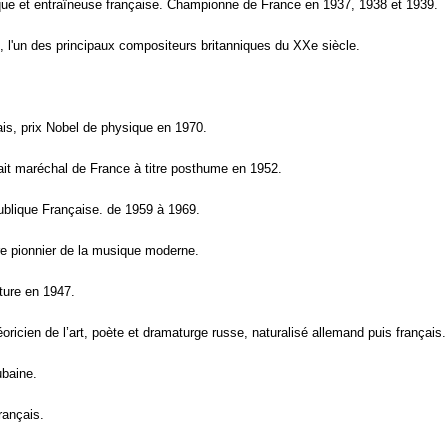
ique et entraîneuse française. Championne de France en 1937, 1938 et 1939.
e, l'un des principaux compositeurs britanniques du XXe siècle.
is, prix Nobel de physique en 1970.
fait maréchal de France à titre posthume en 1952.
publique Française. de 1959 à 1969.
re pionnier de la musique moderne.
ature en 1947.
oricien de l’art, poète et dramaturge russe, naturalisé allemand puis français.
ubaine.
français.