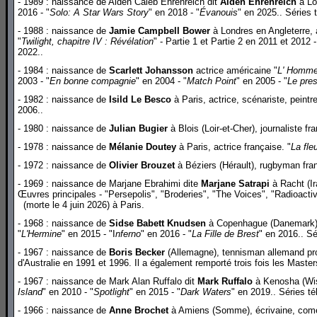
- 1989 : naissance de Alden Caleb Ehrenreich dit
Alden Ehrenreich
à Los
2016 - "
Solo: A Star Wars Story
" en 2018 - "
Évanouis
" en 2025.. Séries t
- 1988 : naissance de
Jamie Campbell Bower
à Londres en Angleterre, 
"
Twilight, chapitre IV : Révélation
" - Partie 1 et Partie 2 en 2011 et 2012 -
2022..
- 1984 : naissance de
Scarlett Johansson
actrice américaine "
L' Homme 
2003 - "
En bonne compagnie
" en 2004 - "
Match Point
" en 2005 - "
Le pres
- 1982 : naissance de
Isild Le Besco
à Paris, actrice, scénariste, peintre
2006..
- 1980 : naissance de
Julian Bugier
à Blois (Loir-et-Cher), journaliste fr
- 1978 : naissance de
Mélanie Doutey
à Paris, actrice française. "
La fle
- 1972 : naissance de
Olivier Brouzet
à Béziers (Hérault), rugbyman fra
- 1969 : naissance de Marjane Ebrahimi dite
Marjane Satrapi
à Racht (Ir
Œuvres principales - "Persepolis", "Broderies", "The Voices", "Radioactiv
(morte le 4 juin 2026) à Paris.
- 1968 : naissance de
Sidse Babett Knudsen
à Copenhague (Danemark), 
"
L'Hermine
" en 2015 - "I
nferno
" en 2016 - "
La Fille de Brest
" en 2016.. Sé
- 1967 : naissance de
Boris Becker
(Allemagne), tennisman allemand pro
d'Australie en 1991 et 1996. Il a également remporté trois fois les Maste
- 1967 : naissance de Mark Alan Ruffalo dit
Mark Ruffalo
à Kenosha (Wisc
Island
" en 2010 - "
Spotlight
" en 2015 - "
Dark Waters
" en 2019.. Séries té
- 1966 : naissance de
Anne Brochet
à Amiens (Somme), écrivaine, comédi