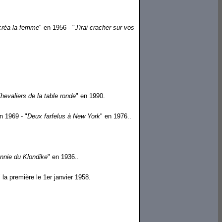
 créa la femme
" en 1956 - "
J'irai cracher sur vos
hevaliers de la table ronde
" en 1990.
n 1969 - "
Deux farfelus à New York
" en 1976..
nnie du Klondike
" en 1936..
" la première le 1er janvier 1958.