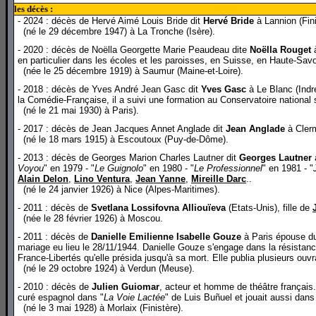
les décès :
- 2024 : décès de Hervé Aimé Louis Bride dit
Hervé Bride
à Lannion (Fini
(né le 29 décembre 1947) à La Tronche (Isère).
- 2020 : décès de Noëlla Georgette Marie Peaudeau dite
Noëlla Rouget
à
en particulier dans les écoles et les paroisses, en Suisse, en Haute-Savoi
(née le 25 décembre 1919) à Saumur (Maine-et-Loire).
- 2018 : décès de Yves André Jean Gasc dit
Yves Gasc
à Le Blanc (Indre
la Comédie-Française, il a suivi une formation au Conservatoire national 
(né le 21 mai 1930) à Paris).
- 2017 : décès de Jean Jacques Annet Anglade dit
Jean Anglade
à Clerm
(né le 18 mars 1915) à Escoutoux (Puy-de-Dôme).
- 2013 : décès de Georges Marion Charles Lautner dit
Georges Lautner
à
Voyou
" en 1979 - "
Le Guignolo
" en 1980 - "
Le Professionnel
" en 1981 - "
Alain Delon
,
Lino Ventura
,
Jean Yanne
,
Mireille Darc
..
(né le 24 janvier 1926) à Nice (Alpes-Maritimes).
- 2011 : décès de
Svetlana Lossifovna Alliouïeva
(Etats-Unis), fille de
(née le 28 février 1926) à Moscou.
- 2011 : décès de
Danielle Emilienne Isabelle Gouze
à Paris épouse du
mariage eu lieu le 28/11/1944. Danielle Gouze s'engage dans la résistanc
France-Libertés qu'elle présida jusqu'à sa mort. Elle publia plusieurs ou
(né le 29 octobre 1924) à Verdun (Meuse).
- 2010 : décès de
Julien Guiomar
, acteur et homme de théâtre français. 
curé espagnol dans "
La Voie Lactée
" de Luis Buñuel et jouait aussi dans
(né le 3 mai 1928) à Morlaix (Finistère).