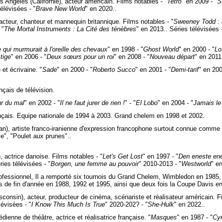
 Angeles (Californie), acteur américain. Films notables - "
Tetro
" en 2009 - "
S
élévisées - "
Brave New World
" en 2020..
acteur, chanteur et mannequin britannique. Films notables - "
Sweeney Todd : L
 "
The Mortal Instruments : La Cité des ténèbres
" en 2013.. Séries télévisées -
qui murmurait à l'oreille des chevaux
" en 1998 - "
Ghost World
" en 2000 - "
Lo
tige
" en 2006 - "
Deux sœurs pour un roi
" en 2008 - "
Nouveau départ
" en 2011 
 et écrivaine. "
Sade
" en 2000 - "
Roberto Succo
" en 2001 - "
Demi-tarif
" en 200
ançais de télévision.
ur du mal
" en 2002 - "
Il ne faut jurer de rien !
" - "
El Lobo
" en 2004 - "
Jamais le
nçais. Equipe nationale de 1994 à 2003. Grand chelem en 1998 et 2002.
an), artiste franco-iranienne d'expression francophone surtout connue comme 
e", "Poulet aux prunes"..
actrice danoise. Films notables - "
Let's Get Lost
" en 1997 - "
Den eneste en
ries télévisées - "
Borgen, une femme au pouvoir
" 2010-2013 - "
Westworld
" e
fessionnel, Il a remporté six tournois du Grand Chelem, Wimbledon en 1985,
rs de fin d'année en 1988, 1992 et 1995, ainsi que deux fois la Coupe Davis e
onsin), acteur, producteur de cinéma, scénariste et réalisateur américain. Fi
lévisées - "
I Know This Much Is True
" 2020-202? - "
She-Hulk
" en 2022..
enne de théâtre, actrice et réalisatrice française. "
Masques
" en 1987 - "
Cy