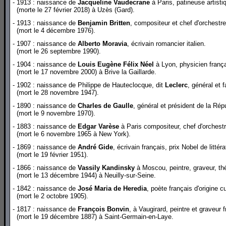
- 1913 : naissance de
Jacqueline Vaudecrane
à Paris, patineuse artist
(morte le 27 février 2018) à Uzès (Gard).
- 1913 : naissance de
Benjamin Britten
, compositeur et chef d'orchestr
(mort le 4 décembre 1976).
- 1907 : naissance de
Alberto Moravia
, écrivain romancier italien.
(mort le 26 septembre 1990).
- 1904 : naissance de
Louis Eugène Félix Néel
à Lyon, physicien frança
(mort le 17 novembre 2000) à Brive la Gaillarde.
- 1902 : naissance de Philippe de Hauteclocque, dit
Leclerc
, général et 
(mort le 28 novembre 1947).
- 1890 : naissance de
Charles de Gaulle
, général et président de la Ré
(mort le 9 novembre 1970).
- 1883 : naissance de
Edgar Varèse
à Paris compositeur, chef d'orchest
(mort le 6 novembre 1965 à New York).
- 1869 : naissance de
André Gide
, écrivain français, prix Nobel de littér
(mort le 19 février 1951).
- 1866 : naissance de
Vassily Kandinsky
à Moscou, peintre, graveur, thé
(mort le 13 décembre 1944) à Neuilly-sur-Seine.
- 1842 : naissance de
José Maria de Heredia
, poète français d'origine c
(mort le 2 octobre 1905).
- 1817 : naissance de
François Bonvin
, à Vaugirard, peintre et graveur 
(mort le 19 décembre 1887) à Saint-Germain-en-Laye.