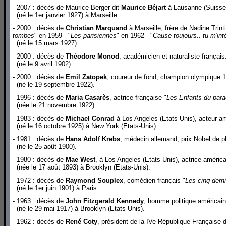
- 2007 : décès de Maurice Berger dit
Maurice Béjart
à Lausanne (Suisse)
(né le 1er janvier 1927) à Marseille.
- 2000 : décès de
Christian Marquand
à Marseille, frère de Nadine Trinti
tombes
" en 1959 - "
Les parisiennes
" en 1962 - "
Cause toujours.. tu m'int
(né le 15 mars 1927).
- 2000 : décès de
Théodore Monod
, académicien et naturaliste français
(né le 9 avril 1902).
- 2000 : décès de
Emil Zatopek
, coureur de fond, champion olympique 
(né le 19 septembre 1922).
- 1996 : décès de
Maria Casarès
, actrice française "
Les Enfants du para
(née le 21 novembre 1922).
- 1983 : décès de
Michael Conrad
à Los Angeles (Etats-Unis), acteur am
(né le 16 octobre 1925) à New York (Etats-Unis).
- 1981 : décès de
Hans Adolf Krebs
, médecin allemand, prix Nobel de 
(né le 25 août 1900).
- 1980 : décès de
Mae West
, à Los Angeles (Etats-Unis), actrice américa
(née le 17 août 1893) à Brooklyn (Etats-Unis).
- 1972 : décès de
Raymond Souplex
, comédien français "
Les cinq dern
(né le 1er juin 1901) à Paris.
- 1963 : décès de
John Fitzgerald Kennedy
, homme politique américain
(né le 29 mai 1917) à Brooklyn (Etats-Unis).
- 1962 : décès de
René Coty
, président de la IVe République Française 