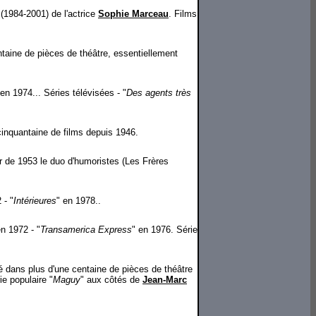
(1984-2001) de l'actrice
Sophie Marceau
. Films
ntaine de pièces de théâtre, essentiellement
 en 1974... Séries télévisées - "
Des agents très
 cinquantaine de films depuis 1946.
ir de 1953 le duo d'humoristes (Les Frères
 - "
Intérieures
" en 1978..
en 1972 - "
Transamerica Express
" en 1976. Série
ué dans plus d'une centaine de pièces de théâtre
ie populaire "
Maguy
" aux côtés de
Jean-Marc