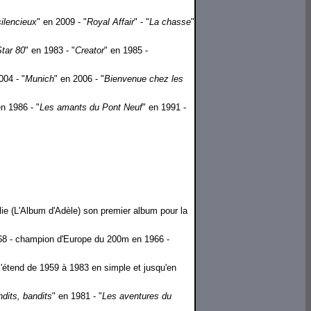
silencieux
" en 2009 - "
Royal Affair
" - "
La chasse
"
tar 80
" en 1983 - "
Creator
" en 1985 -
004 - "
Munich
" en 2006 - "
Bienvenue chez les
en 1986 - "
Les amants du Pont Neuf
" en 1991 -
ublie (L'Album d'Adèle) son premier album pour la
968 - champion d'Europe du 200m en 1966 -
s'étend de 1959 à 1983 en simple et jusqu'en
dits, bandits
" en 1981 - "
Les aventures du