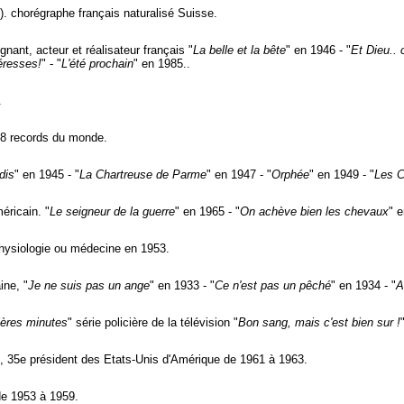
. chorégraphe français naturalisé Suisse.
gnant, acteur et réalisateur français "
La belle et la bête
" en 1946 - "
Et Dieu..
éresses!
" - "
L'été prochain
" en 1985..
.
18 records du monde.
dis
" en 1945 - "
La Chartreuse de Parme
" en 1947 - "
Orphée
" en 1949 - "
Les C
éricain. "
Le seigneur de la guerre
" en 1965 - "
On achève bien les chevaux
" e
physiologie ou médecine en 1953.
ine, "
Je ne suis pas un ange
" en 1933 - "
Ce n'est pas un pêché
" en 1934 - "
A
ières minutes
" série policière de la télévision "
Bon sang, mais c'est bien sur !
, 35e président des Etats-Unis d'Amérique de 1961 à 1963.
de 1953 à 1959.