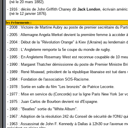
(né le 20 mars 1882).
- 1916 : décès de John Griffith Chaney dit
Jack London
, écrivain améric
(né le 12 janvier 1876).
les évènements :
- 2008 : Victoire de Martine Aubry au poste de premier secrétaire du Parti
- 2005 : Allemagne Angela Merkel devient la première femme à accéder à 
- 2004 : Début de la "Révolution Orange" à Kiev (Ukraine) au lendemain du 
- 2003 : L' Angleterre remporte la 5e coupe du monde de rugby.
- 1995 : En Angleterre Rosemary West est reconnue coupable de 10 meur
- 1990 : Margaret Thatcher démissionne du poste de Premier Ministre Bri
- 1989 : René Moawad, président de la république libanaise est tué dans 
- 1984 : Fondation de l'association SOS-Racisme.
- 1978 : Sortie en salle du film "Les bronzés" de Patrice Leconte.
- 1977 : Mise en service du (Concorde) sur la ligne Paris New York 1er vol
- 1975 : Juan Carlos de Bourbon devient roi d'Espagne.
- 1968 : "Beatles" sortie du "White Album".
- 1967 : Adoption de la résolution 242 du Conseil de sécurité de l'ONU qui 
- 1963 : Assassinat de John F. Kennedy à Dallas à 12h30 sur l'avenue me