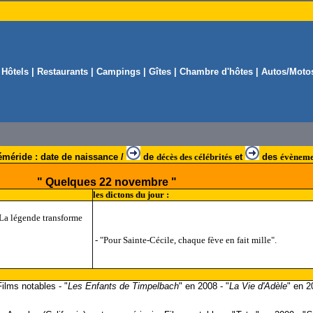
|
Hôtels
|
Restaurants
|
Campings
|
Gîtes
|
Chambre d'hôtes
|
Autos/Moto
méride : date de naissance /
de
décès des célébrités
et
des
évèneme
" Quelques 22 novembre "
les dictons du jour :
. La légende transforme
- "Pour Sainte-Cécile, chaque fève en fait mille".
Films notables - "
Les Enfants de Timpelbach
" en 2008 - "
La Vie d'Adèle
" en 2