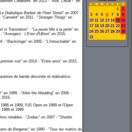
ublimes Créatures
" en 2013 - "
Ave, César !
" en
L
M
M
J
V
S
D
1
2
e Diabolique Barbier de Fleet Street
" en 2007 -
3
4
5
6
7
8
9
 "
Camelot
" en 2011 - "
Stranger Things
" en
10
11
12
13
14
15
16
17
18
19
20
21
22
23
st in Translation
" - "
La jeune fille à la perle
" en
24
25
26
27
28
29
30
- "
Avengers : L'Eres d'Ultron
" en 2015..
31
4 - "
Backstage
" en 2005 - "
L'Intouchable
" en
 premier soir
" en 2014 - "
Entre amis
" en 2015..
auteure de bande dessinée et réalisatrice.
e
" en 1999 - "
After the Wedding
" en 2006 -
n 2016..
 1986 et 1989, l'US Open en 1989 et l'Open
n 1988 et 1989.
lms notables - "
Zodiac
" en 2007 - "
Shutter
rano de Bergerac
" en 1990 - "
Tous les matins du