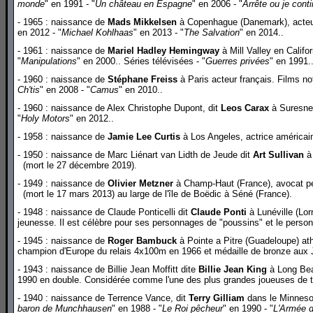
monde
" en 1991 - "
Un château en Espagne
" en 2006 - "
Arrête ou je cont
- 1965 : naissance de
Mads Mikkelsen
à Copenhague (Danemark), acteur
en 2012 - "
Michael Kohlhaas
" en 2013 - "
The Salvation
" en 2014..
- 1961 : naissance de
Mariel Hadley Hemingway
à Mill Valley en Califor
"
Manipulations
" en 2000.. Séries télévisées - "
Guerres privées
" en 1991.
- 1960 : naissance de
Stéphane Freiss
à Paris acteur français. Films not
Ch'tis
" en 2008 - "
Camus
" en 2010..
- 1960 : naissance de Alex Christophe Dupont, dit
Leos Carax
à Suresnes,
"
Holy Motors
" en 2012..
- 1958 : naissance de
Jamie Lee Curtis
à Los Angeles, actrice américaine
- 1950 : naissance de Marc Liénart van Lidth de Jeude dit
Art Sullivan
à 
(mort le 27 décembre 2019).
- 1949 : naissance de
Olivier Metzner
à Champ-Haut (France), avocat pén
(mort le 17 mars 2013) au large de l'île de Boëdic à Séné (France).
- 1948 : naissance de Claude Ponticelli dit
Claude Ponti
à Lunéville (Lorr
jeunesse. Il est célèbre pour ses personnages de "poussins" et le perso
- 1945 : naissance de
Roger Bambuck
à Pointe a Pitre (Guadeloupe) at
champion d'Europe du relais 4x100m en 1966 et médaille de bronze aux 
- 1943 : naissance de Billie Jean Moffitt dite
Billie Jean King
à Long Beac
1990 en double. Considérée comme l'une des plus grandes joueuses de 
- 1940 : naissance de Terrence Vance, dit
Terry Gilliam
dans le Minnesota
baron de Munchhausen
" en 1988 - "
Le Roi pêcheur
" en 1990 - "
L'Armée 