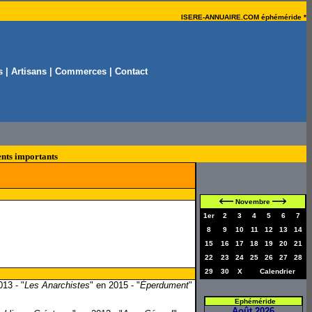
ISERE-ANNUAIRE.COM éphéméride *
s
|
Artisans
|
Commerces
|
Contact
nts importants
Novembre
1er
2
3
4
5
6
7
8
9
10
11
12
13
14
15
16
17
18
19
20
21
22
23
24
25
26
27
28
29
30
X
Calendrier
013 - "
Les Anarchistes
" en 2015 - "
Éperdument
"
Ephéméride
Août 2026