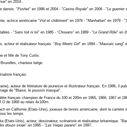
inue
" en 2014..
 danois. "
Pusher
" en 1996 et 2004 - "
Casino Royale
" en 2006 - "
Le guerrier 
nie, actrice américaine "
Viol et châtiment
" en 1976 - "
Manhattan
" en 1979 - "
S
.
ables - "
Sans toit ni loi
" en 1985 - "
Chouans
" en 1989 - "
Le Grand Rôle
" en 2
 acteur et réalisateur français. "
Boy Meets Girl
" en 1984 - "
Mauvais sang
" 
 et fille de Tony Curtis.
Bruxelles, chanteur belge.
aliste français.
aine), auteur de littérature de jeunesse et illustrateur français. En 1986, il p
nnage de "Blaise, le poussin masqué"..
hlète français champion de France du 100 et 200m en 1965, 1966, 1967 et 1
J.O de 1968 au relais 4x100m.
h en Californie (Etats-Unis), joueuse de tennis américaine, dont la carrière 
tous les temps.
 (Etats-Unis), acteur, dessinateur, scénariste et réalisateur britannique. "
Ban
des douze singe
" en 1995 - "
Las Vegas parano
" en 1997..