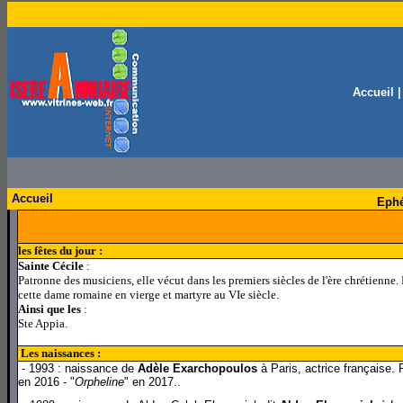
Accueil
Accueil
Ephé
les fêtes du jour :
Sainte Cécile
:
Patronne des musiciens, elle vécut dans les premiers siècles de l'ère chrétienne
cette dame romaine en vierge et martyre au VIe siècle.
Ainsi que les
:
Ste Appia.
Les naissances :
l
- 1993 : naissance de
Adèle Exarchopoulos
à Paris, actrice française. 
en 2016 - "
Orpheline
" en 2017..