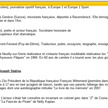
stère), journaliste sportif français, à Europe 1 et Europe 1 Sport.
 Genève (Suisse), résistante française, déportée à Ravensbrück. Elle témoi
e et dans l'Ain.
), poète et acteur français. Sociétaire honoraire de
supérieur d'art dramatique.
ont-Ferrand (Puy-de-Dôme), Traducteur, poète, essayiste, biographe, enseigna
 Neuilly-sur-Seine réalisateur et cinéaste français inoubliable réalisateur les "
Joyeuses Pâques
" en 1984. En 60 ans de carrière il a tourné avec les plus g
Joseph Staline
.
 21e Président de la République française François Mitterrand (première da
e à 17 ans en tant qu'agent de liaison, tandis que ses parents héberge des m
vrages dont une autobiographie intitulée "Le livre de ma mémoire" en 2007.
L'acteur s'était fait connaître en incarnant un colonel grec dans "
Z
" de Costa
 "
La Fiancée du Pirate
" de Nelly Kaplan.